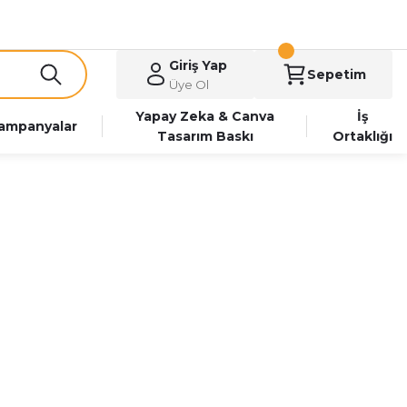
Giriş Yap
Sepetim
Üye Ol
Yapay Zeka & Canva
İş
ampanyalar
Tasarım Baskı
Ortaklığı
 Baskı Hesapla
Her Adette Cepli Dosya