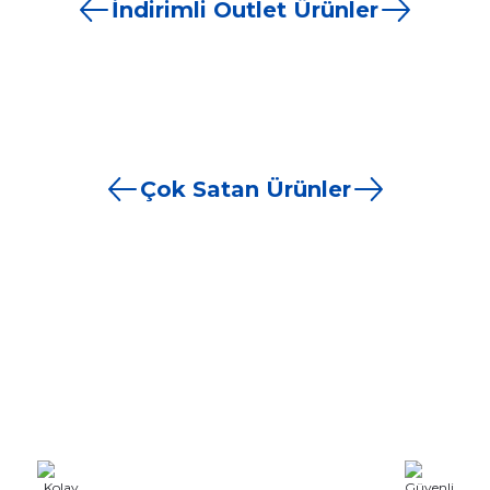
İndirimli Outlet Ürünler
5.998,80 TL
1.798,80 TL
1.678,80 TL
YENİ
YE
A4 ÇiftYön 5.000Ad. Broşür 115gr Kargo Dahildir.
Caf
YENİ
%5
%
00 Adet 130gr Katlamalı Broşür
rak 8x8x5 cm Küp Bloknot
A4 ÇiftYön 5.000Ad. Br
%5
Çok Satan Ürünler
6.649,05 TL
6.999,00 TL
8.398,80 TL
5.818,84 TL
0 TL
6.999,00 TL
YENİ
YENİ
YENİ
00Adet
 5000 El İlanı Ücretsiz Gönderim
Karton Çanta 24x34x9
Pide Kebap Pizza
Karton Çant
YENİ
%5
Adet A5 Tek Taraflı El İlanı Ücretsiz Gönderim
Kombi P
7.558,92 TL
10.798,80 TL
9.598,
4.21
98,80 TL
4.438,80 TL
1.558,80 TL
%3
knot
estaurant, Lokanta Broşür Kampanyası Kargo Tasarım Katlama D
Katalog Baskı Hesapla
Her Adette Ce