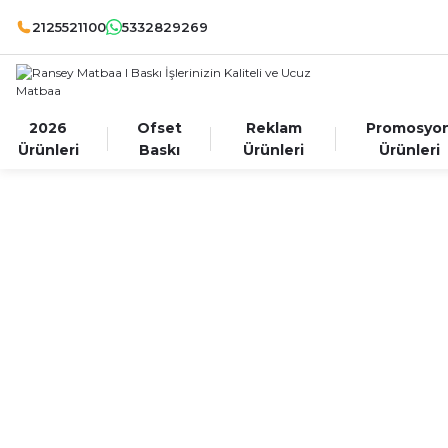
2125521100
5332829269
2026
Ofset
Reklam
Promosyo
Ürünleri
Baskı
Ürünleri
Ürünleri
Otokopili Makbuz Form Hesapla
Her Ebatta B