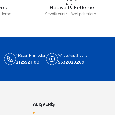
leme
Hediye Paketleme
etleme
Sevdiklerinize özel paketleme
 TL
406,80 TL
3.490,84 TL
3.598,80 TL
10.000 Adet Magnet Baskı Ücretsiz Gönderim
Müşteri Hizmetleri
WhatsApp Sipariş
7.599,60 TL
2125521100
5332829269
El İlanı
Doğalgaz Kombi Klima Broşür
,80 TL
1.438,80 TL
ALIŞVERİŞ