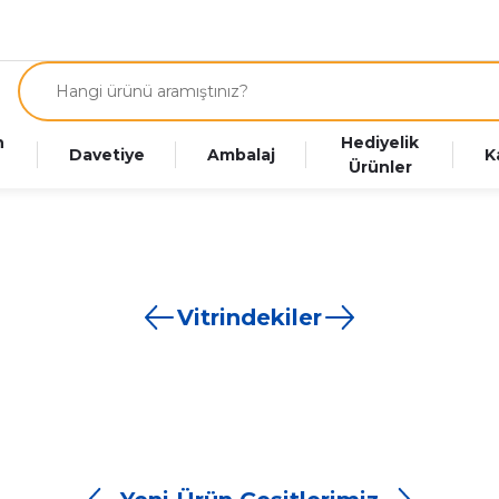
n
Hediyelik
Davetiye
Ambalaj
K
Ürünler
Vitrindekiler
roşür Hesaplama
Magnet Hesapla
Katalog