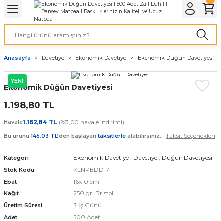
Geri Dön
Geri Dön
Geri Dön
Geri Dön
Geri Dön
Geri Dön
Geri Dön
eri
ı
nleri
 Ürünleri
ar
Anasayfa
Davetiye
Ekonomik Davetiye
Ekonomik Düğün Davetiyesi
Baskı
si
rünler
YENİ
Ekonomik Düğün Davetiyesi
tiye
1.198,80 TL
deleri
ler
esi
Havale
1.162,84 TL
(%3,00 havale indirimi)
Taksit Seçenekleri
Bu ürünü
145,03 TL
’den başlayan
taksitlerle
alabilirsiniz.
Ekonomik Davetiye
,
Davetiye
,
Düğün Davetiyesi
Kategori
s Kağıdı
KLNPEDD17
Stok Kodu
16x10 cm
Ebat
250 gr. Bristol
Kağıt
3 İş Günü
Üretim Süresi
 Baskı
500 Adet
Adet