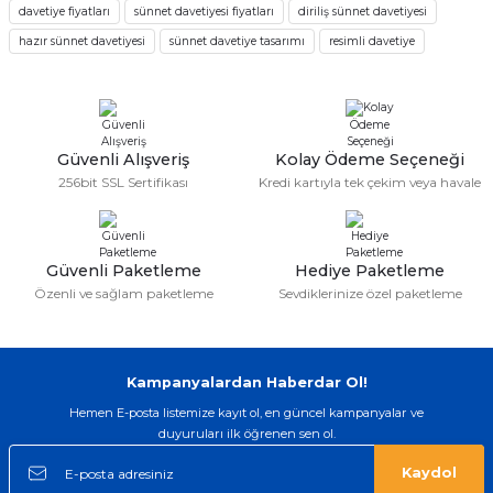
davetiye fiyatları
sünnet davetiyesi fiyatları
diriliş sünnet davetiyesi
Bu ürüne benzer farklı alternatifler olmalı.
1.678,80 TL
1.198,80 TL
1.198,80 TL
hazır sünnet davetiyesi
sünnet davetiye tasarımı
resimli davetiye
Güvenli Alışveriş
Gönder
Kolay Ödeme Seçeneği
256bit SSL Sertifikası
Kredi kartıyla tek çekim veya havale
Güvenli Paketleme
Hediye Paketleme
Özenli ve sağlam paketleme
Sevdiklerinize özel paketleme
Kampanyalardan Haberdar Ol!
Hemen E-posta listemize kayıt ol, en güncel kampanyalar ve
duyuruları ilk öğrenen sen ol.
Kaydol