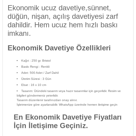
Ekonomik ucuz davetiye,sünnet,
düğün, nişan, açılış davetiyesi zarf
dahildir. Hem ucuz hem hızlı baskı
imkanı.
Ekonomik Davetiye Özellikleri
Kağıt
: 250 gr. Bristol
Baskı Rengi
: Renkli
Adet: 500 Adet / Zarf Dahil
Üretim Süresi
: 3 Gün
Ebat
: 16 x 10 cm
Tasarım
:
Üründeki tasarım veya hazır tasarımlar için geçerlidir. Resim ve
bilgileri göndermeniz yeterlidir.
Tasarım düzenlenir tarafınızdan onay alınır.
İşletmenize göre ayarlanabilir. WhatsApp üzerinde hemen iletişime geçin
En Ekonomik Davetiye Fiyatları
İçin İletişime Geçiniz.