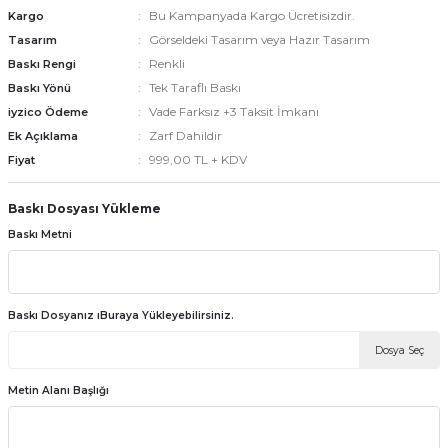
Bu Kampanyada Kargo Ücretisizdir.
Kargo
Görseldeki Tasarım veya Hazır Tasarım
Tasarım
Renkli
Baskı Rengi
emler
Tek Taraflı Baskı
Baskı Yönü
Vade Farksız +3 Taksit İmkanı
iyzico Ödeme
Zarf Dahildir
Ek Açıklama
999,00 TL + KDV
Fiyat
Baskı Dosyası Yükleme
Baskı Metni
Baskı Dosyanız ıBuraya Yükleyebilirsiniz.
Dosya Seç
Metin Alanı Başlığı