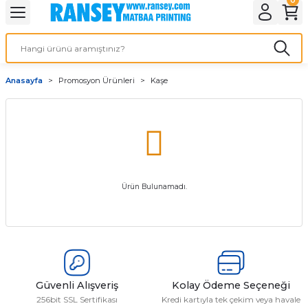
Geri Dön
Geri Dön
Geri Dön
Geri Dön
Geri Dön
Geri Dön
Geri Dön
eri
ı
nleri
 Ürünleri
ar
Anasayfa
Promosyon Ürünleri
Kaşe
Baskı
si
rünler
tiye
deleri
ler
esi
Ürün Bulunamadı.
s Kağıdı
Güvenli Alışveriş
Kolay Ödeme Seçeneği
 Baskı
256bit SSL Sertifikası
Kredi kartıyla tek çekim veya havale