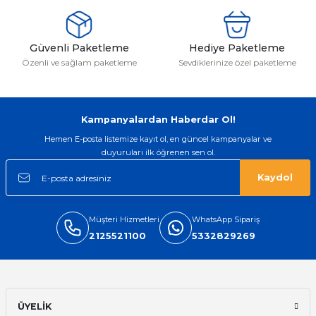
Güvenli Paketleme
Hediye Paketleme
emler
Özenli ve sağlam paketleme
Sevdiklerinize özel paketleme
Kampanyalardan Haberdar Ol!
Hemen E-posta listemize kayıt ol, en güncel kampanyalar ve
duyuruları ilk öğrenen sen ol.
Kaydol
Müşteri Hizmetleri
WhatsApp Sipariş
2125521100
5332829269
ÜYELİK