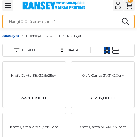
Geri Dön
Geri Dön
Geri Dön
Geri Dön
Geri Dön
Geri Dön
Geri Dön
eri
ı
nleri
 Ürünleri
ar
Anasayfa
Promosyon Ürünleri
Kraft Çanta
Baskı
si
rünler
FİLTRELE
SIRALA
tiye
deleri
ler
esi
Kraft Çanta 38x32,5x25cm
Kraft Çanta 31x31x20cm
3.598,80 TL
3.598,80 TL
s Kağıdı
Kraft Çanta 27x29,5x15,5cm
Kraft Çanta 50x40,5x13cm
 Baskı