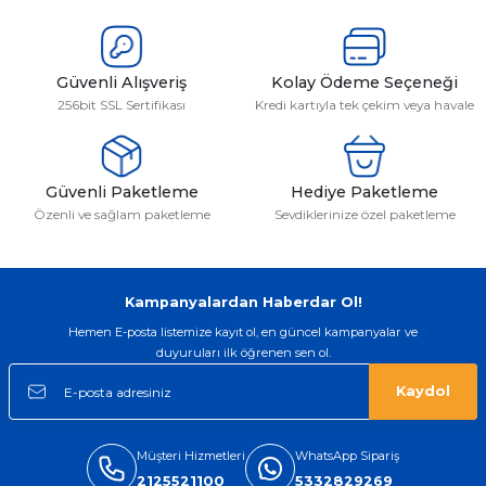
Güvenli Alışveriş
Kolay Ödeme Seçeneği
256bit SSL Sertifikası
Kredi kartıyla tek çekim veya havale
Güvenli Paketleme
Hediye Paketleme
Özenli ve sağlam paketleme
Sevdiklerinize özel paketleme
Kampanyalardan Haberdar Ol!
Hemen E-posta listemize kayıt ol, en güncel kampanyalar ve
duyuruları ilk öğrenen sen ol.
Kaydol
Müşteri Hizmetleri
WhatsApp Sipariş
2125521100
5332829269