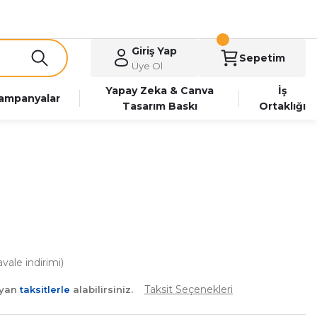
Giriş Yap
Sepetim
Üye Ol
Yapay Zeka & Canva
İş
ampanyalar
Tasarım Baskı
Ortaklığı
ale indirimi)
Taksit Seçenekleri
ayan
taksitlerle
alabilirsiniz.