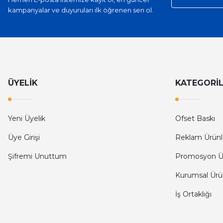
kampanyalar ve duyuruları ilk öğrenen sen ol.
ÜYELİK
KATEGORİ
Yeni Üyelik
Ofset Baskı
Üye Girişi
Reklam Ürünl
Şifremi Unuttum
Promosyon Ü
Kurumsal Ürü
İş Ortaklığı