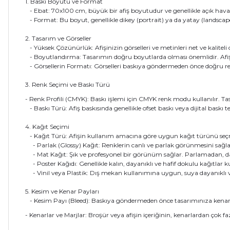
1. Baskı Boyutu ve Format
- Ebat: 70x100 cm, büyük bir afiş boyutudur ve genellikle açık hava rek
- Format: Bu boyut, genellikle dikey (portrait) ya da yatay (landscape)
2. Tasarım ve Görseller
- Yüksek Çözünürlük: Afişinizin görselleri ve metinleri net ve kaliteli 
- Boyutlandırma: Tasarımın doğru boyutlarda olması önemlidir. Afişi
- Görsellerin Formatı: Görselleri baskıya göndermeden önce doğru 
3. Renk Seçimi ve Baskı Türü
- Renk Profili (CMYK): Baskı işlemi için CMYK renk modu kullanılır. T
- Baskı Türü: Afiş baskısında genellikle ofset baskı veya dijital baskı 
4. Kağıt Seçimi
- Kağıt Türü: Afişin kullanım amacına göre uygun kağıt türünü seçm
- Parlak (Glossy) Kağıt: Renklerin canlı ve parlak görünmesini sağlar,
- Mat Kağıt: Şık ve profesyonel bir görünüm sağlar. Parlamadan, daha
- Poster Kağıdı: Genellikle kalın, dayanıklı ve hafif dokulu kağıtlar kul
- Vinil veya Plastik: Dış mekan kullanımına uygun, suya dayanıklı 
5. Kesim ve Kenar Payları
- Kesim Payı (Bleed): Baskıya göndermeden önce tasarımınıza kenar pay
- Kenarlar ve Marjlar: Broşür veya afişin içeriğinin, kenarlardan çok 