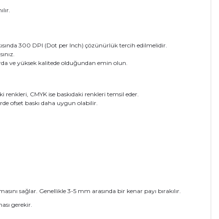
lır.
skısında 300 DPI (Dot per Inch) çözünürlük tercih edilmelidir.
sınız.
rda ve yüksek kalitede olduğundan emin olun.
renkleri, CMYK ise baskıdaki renkleri temsil eder.
erde ofset baskı daha uygun olabilir.
sını sağlar. Genellikle 3-5 mm arasında bir kenar payı bırakılır.
ası gerekir.