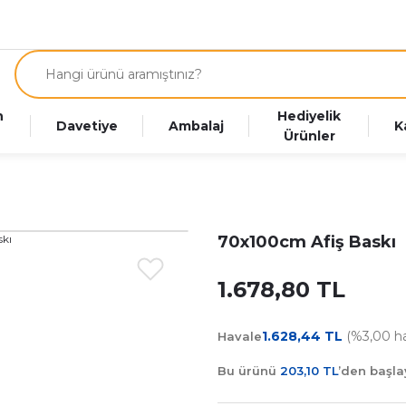
n
Hediyelik
Davetiye
Ambalaj
K
Ürünler
70x100cm Afiş Baskı
1.678,80 TL
1.628,44 TL
(%3,00 hav
Havale
Bu ürünü
203,10 TL
’den başl