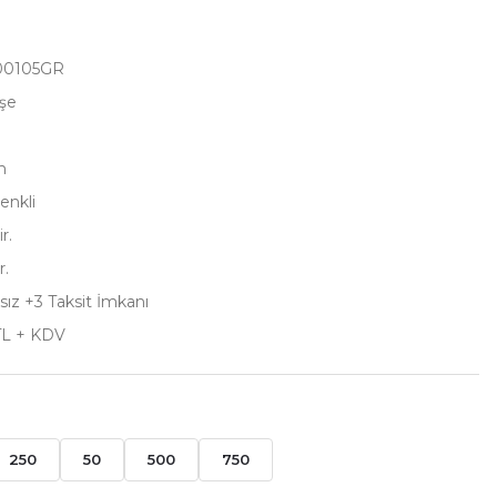
00105GR
uşe
m
enkli
r.
r.
sız +3 Taksit İmkanı
TL + KDV
250
50
500
750