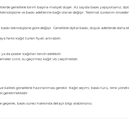
lerde genellikle birim başına maliyet düşer. Az sayıda baskı yapıyorsanız, dijital
 teknolojisine ve baskı adetlerine bağlı olarak değişir. Teslimat süresinin önced
ve baskı teknolojisine göre değişir. Genellikle dijital baskı, düşük adetlerde da
arklı kağıt türleri fiyatı artırabilir.
 da poster kağıtları tercih edilebilir.
eler (vinil, su geçirmez kağıt vb.) seçilmelidir.
liteli görsellerle hazırlanması gerekir. Kağıt seçimi, baskı türü, renk yönetimi
si gerekmektedir.
eçerek, baskı süreci hakkında detaylı bilgi alabilirsiniz.