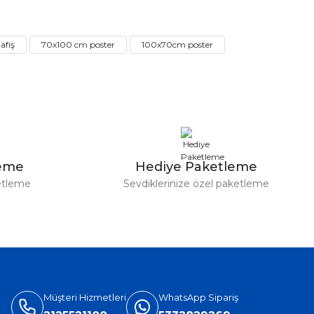
a iletebilirsiniz.
afiş
70x100 cm poster
100x70cm poster
leme
Hediye Paketleme
etleme
Sevdiklerinize özel paketleme
Müşteri Hizmetleri
WhatsApp Sipariş