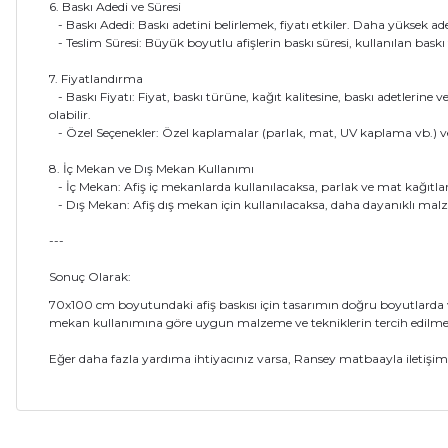
6. Baskı Adedi ve Süresi
- Baskı Adedi: Baskı adetini belirlemek, fiyatı etkiler. Daha yüksek adet
- Teslim Süresi: Büyük boyutlu afişlerin baskı süresi, kullanılan baskı
7. Fiyatlandırma
- Baskı Fiyatı: Fiyat, baskı türüne, kağıt kalitesine, baskı adetlerine 
olabilir.
- Özel Seçenekler: Özel kaplamalar (parlak, mat, UV kaplama vb.) veya f
8. İç Mekan ve Dış Mekan Kullanımı
- İç Mekan: Afiş iç mekanlarda kullanılacaksa, parlak ve mat kağıtlar ya
- Dış Mekan: Afiş dış mekan için kullanılacaksa, daha dayanıklı malzem
---
Sonuç Olarak:
70x100 cm boyutundaki afiş baskısı için tasarımın doğru boyutlarda ve ka
mekan kullanımına göre uygun malzeme ve tekniklerin tercih edilme
Eğer daha fazla yardıma ihtiyacınız varsa, Ransey matbaayla iletişime g