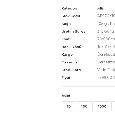
Afiş
Kategori
AFS70X1
Stok Kodu
105 gr. K
Kağıt
3 İş Günü
Üretim Süresi
70x100c
Ebat
Tek Yön R
Baskı Yönü
Ücretisizdi
Kargo
Ücretsizdi
Tasarım
Vade Fark
Kredi Kartı
1.399,00 
Fiyat
Adet
10
100
1000