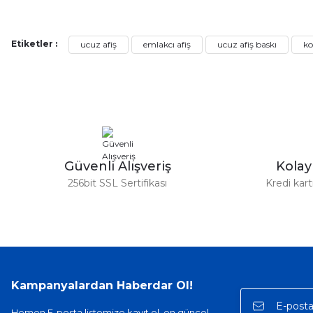
Bu ürünün fiyat bilgisi, resim, ürün açıklamalarında ve diğer ko
Görüş ve önerileriniz için teşekkür ederiz.
Etiketler :
ucuz afiş
emlakcı afiş
ucuz afiş baskı
ko
Ürün resmi kalitesiz, bozuk veya görüntülenemiyor.
Ürün açıklamasında eksik bilgiler bulunuyor.
Ürün bilgilerinde hatalar bulunuyor.
Ürün fiyatı diğer sitelerden daha pahalı.
Bu ürüne benzer farklı alternatifler olmalı.
Güvenli Alışveriş
Kola
256bit SSL Sertifikası
Kredi kar
Kampanyalardan Haberdar Ol!
Hemen E-posta listemize kayıt ol, en güncel