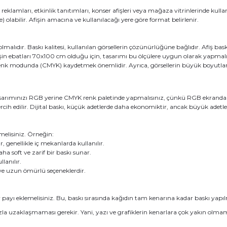
lamları, etkinlik tanıtımları, konser afişleri veya mağaza vitrinlerinde kullanı
 olabilir. Afişin amacına ve kullanılacağı yere göre format belirlenir.
olmalıdır. Baskı kalitesi, kullanılan görsellerin çözünürlüğüne bağlıdır. Afiş ba
n ebatları 70x100 cm olduğu için, tasarımı bu ölçülere uygun olarak yapmalı
renk modunda (CMYK) kaydetmek önemlidir. Ayrıca, görsellerin büyük boyutla
asarımınızı RGB yerine CMYK renk paletinde yapmalısınız, çünkü RGB ekrandaki 
tercih edilir. Dijital baskı, küçük adetlerde daha ekonomiktir, ancak büyük adetl
elisiniz. Örneğin:
 genellikle iç mekanlarda kullanılır.
 soft ve zarif bir baskı sunar.
lanılır.
ve uzun ömürlü seçeneklerdir.
ı eklemelisiniz. Bu, baskı sırasında kağıdın tam kenarına kadar baskı yapılma
fazla uzaklaşmaması gerekir. Yani, yazı ve grafiklerin kenarlara çok yakın olmam