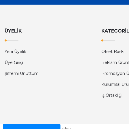
1.438,80 TL
3
ÜYELİK
KATEGORİ
Koltuk Yıkama El ilanı
Doğalgaz Kombi Klima B
Yeni Üyelik
Ofset Baskı
Üye Girişi
Reklam Ürünl
1.198,80 TL
1.438,80 TL
Şifremi Unuttum
Promosyon Ü
Kurumsal Ürü
YENİ
Tantuni A5 El İlanları 2.000Adet Ücretsiz Gönderim
İş Ortaklığı
1.798,80 TL
Ransey © 2026 - Tüm Hakları Saklıdır