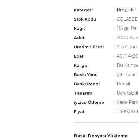
Broşürler
Kategori
CGLA5BE
Stok Kodu
115 gr. Pa
Kağıt
2000 Ade
Adet
3 İş Günü
Üretim Süresi
A5 / 14x2
Ebat
Bu Kampan
Kargo
Çift Tarafl
Baskı Yönü
Renkli
Baskı Rengi
Ücretsizdi
Tasarım
Vade Fark
iyzico Ödeme
1.499,00 
Fiyat
Baskı Dosyası Yükleme