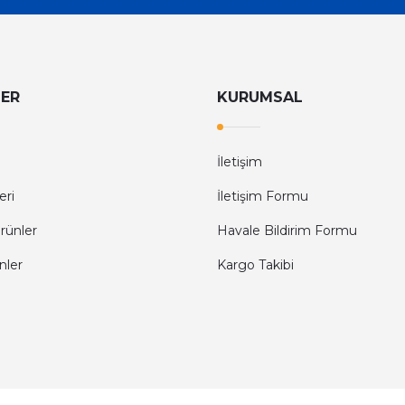
.999,60 TL
LER
KURUMSAL
roşür
10.000 Adet Magnet Baskı Ücretsiz Gönderim
İletişim
eri
İletişim Formu
7.599,60 TL
rünler
Havale Bildirim Formu
nler
Kargo Takibi
YENİ
YENİ
A5 El İlanları / 5.000 Adet Kargo Dahildir
2.000 Ade
3.699,00 TL