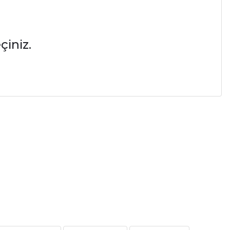
çiniz.
a iletebilirsiniz.
 Baskı Ücretsiz Gönderim