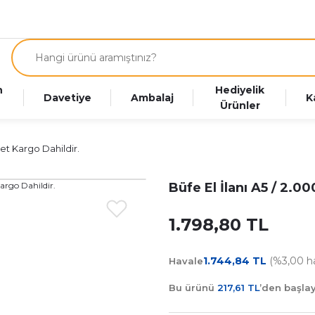
n
Hediyelik
Davetiye
Ambalaj
K
Ürünler
det Kargo Dahildir.
Büfe El İlanı A5 / 2.0
1.798,80 TL
1.744,84 TL
(%3,00 ha
Havale
Bu ürünü
217,61 TL
’den başl