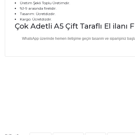
Üretim Şekli Toplu Üretimdir.
%1-9 arasında firelidir.
Tasarım
: Ücretdizdir.
Kargo: Ücretdizdir.
Çok Adetli A5 Çift Taraflı El ilanı 
WhatsApp üzerinde hemen iletişime geçin tasarım ve siparişiniz başla
Bu ürünün fiyat bilgisi, resim, ürün açıklamalarında ve diğer ko
Görüş ve önerileriniz için teşekkür ederiz.
Ürün resmi kalitesiz, bozuk veya görüntülenemiyor.
Ürün açıklamasında eksik bilgiler bulunuyor.
Ürün bilgilerinde hatalar bulunuyor.
Ürün fiyatı diğer sitelerden daha pahalı.
A7 - 10x20cm / Çift Taraflı El ilanı
Tek Taraflı A5 
Bu ürüne benzer farklı alternatifler olmalı.