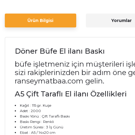
Ürün Bilgisi
Yorumlar
Döner Büfe El ilanı Baskı
büfe işletmeniz için müşterileri iş
sizi rakiplerinizden bir adım öne geç
ranseymatbaa.com gelin.
A5 Çift Taraflı El ilanı Özellikleri
Kağıt
: 115 gr. Kuşe
Adet : 2000
Baskı Yönü
: Çift Taraflı Baskı
Baskı Rengi
: Renkli
Üretim Süresi
: 3 İş Günü
Ebat
: A5 / 14x20 cm