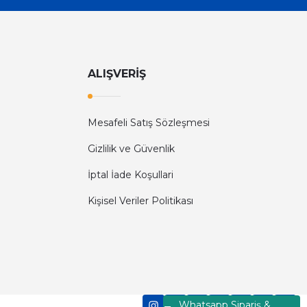
2.398,80 TL
ALIŞVERİŞ
Mesafeli Satış Sözleşmesi
Gizlilik ve Güvenlik
İptal İade Koşullari
Kişisel Veriler Politikası
t A5 Tek Taraflı El İlanı Ücretsiz Gönderim
1.558,80 TL
Whatsapp Sipariş &