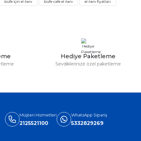
büfe için el ilanı
büfe cafe el ilanı
el ilanı fiyatları
8,80 TL
et Ücretsiz Gönderim
leme
Hediye Paketleme
etleme
Sevdiklerinize özel paketleme
%3
m
Halı Yıkama Broşür A5 20.000 Adet Çift Taraflı
8.146,84 TL
8.398,80 TL
Müşteri Hizmetleri
WhatsApp Sipariş
2125521100
5332829269
 Broşür 4.000 Adet Ücretsiz Gönderim