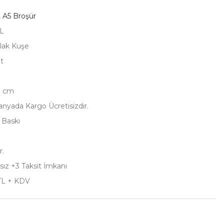
,
A5 Broşür
L
rlak Kuşe
t
0 cm
yada Kargo Ücretisizdir.
ı Baskı
r.
sız +3 Taksit İmkanı
TL + KDV