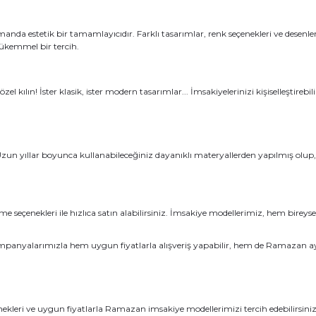
manda estetik bir tamamlayıcıdır. Farklı tasarımlar, renk seçenekleri ve desen
ükemmel bir tercih.
kılın! İster klasik, ister modern tasarımlar... İmsakiyelerinizi kişiselleştirebili
ir. Uzun yıllar boyunca kullanabileceğiniz dayanıklı materyallerden yapılmış o
e seçenekleri ile hızlıca satın alabilirsiniz. İmsakiye modellerimiz, hem bire
ampanyalarımızla hem uygun fiyatlarla alışveriş yapabilir, hem de Ramazan ayı
seçenekleri ve uygun fiyatlarla Ramazan imsakiye modellerimizi tercih edebilirsin