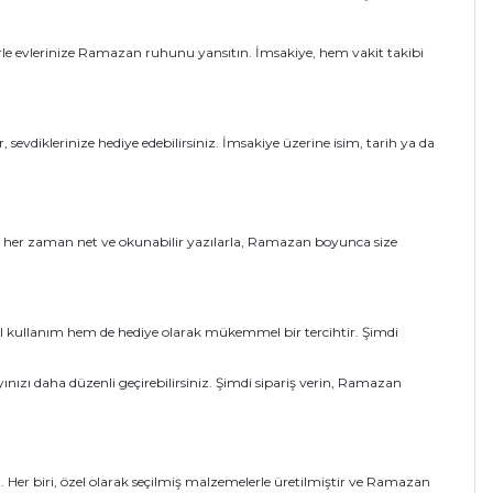
lerle evlerinize Ramazan ruhunu yansıtın. İmsakiye, hem vakit takibi
r, sevdiklerinize hediye edebilirsiniz. İmsakiye üzerine isim, tarih ya da
lup, her zaman net ve okunabilir yazılarla, Ramazan boyunca size
ysel kullanım hem de hediye olarak mükemmel bir tercihtir. Şimdi
nızı daha düzenli geçirebilirsiniz. Şimdi sipariş verin, Ramazan
iz. Her biri, özel olarak seçilmiş malzemelerle üretilmiştir ve Ramazan