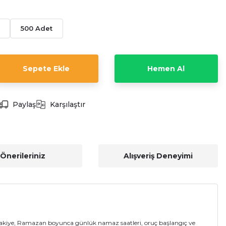
500 Adet
Sepete Ekle
Hemen Al
Paylaş
Karşılaştır
Önerileriniz
Alışveriş Deneyimi
İmsakiye, Ramazan boyunca günlük namaz saatleri, oruç başlangıç ve