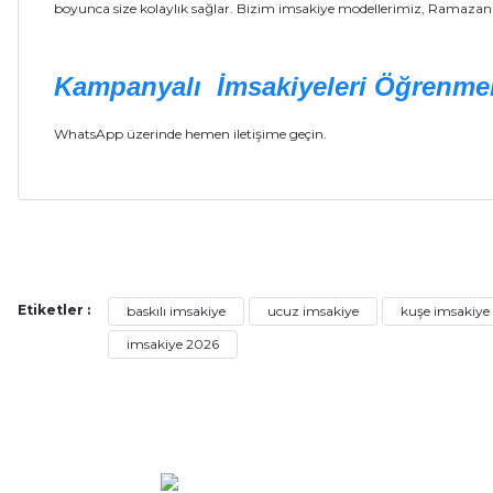
boyunca size kolaylık sağlar. Bizim imsakiye modellerimiz, Ramazan 
Kampanyalı İmsakiyeleri Öğrenmek
WhatsApp üzerinde hemen iletişime geçin.
Bu ürünün fiyat bilgisi, resim, ürün açıklamalarında ve diğer ko
Görüş ve önerileriniz için teşekkür ederiz.
Etiketler :
baskılı imsakiye
ucuz imsakiye
kuşe imsakiye
Ürün resmi kalitesiz, bozuk veya görüntülenemiyor.
imsakiye 2026
Ürün açıklamasında eksik bilgiler bulunuyor.
Ürün bilgilerinde hatalar bulunuyor.
Ürün fiyatı diğer sitelerden daha pahalı.
Bu ürüne benzer farklı alternatifler olmalı.