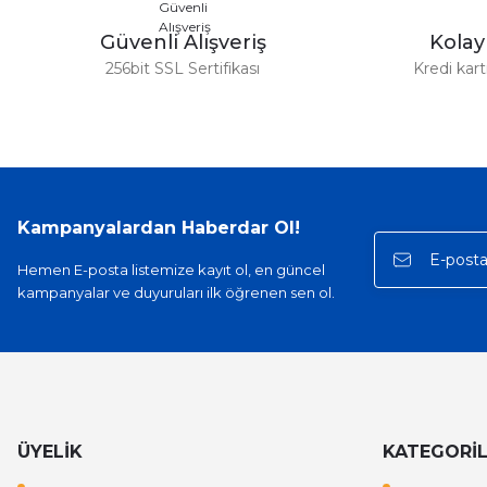
Güvenli Alışveriş
Kola
256bit SSL Sertifikası
Kredi kar
Kampanyalardan Haberdar Ol!
Hemen E-posta listemize kayıt ol, en güncel
kampanyalar ve duyuruları ilk öğrenen sen ol.
ÜYELİK
KATEGORİ