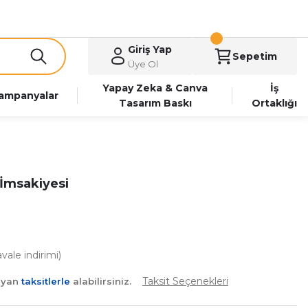
Giriş Yap
Sepetim
Üye Ol
Yapay Zeka & Canva
İş
ampanyalar
Tasarım Baskı
Ortaklığı
 İmsakiyesi
ale indirimi)
Taksit Seçenekleri
ayan
taksitlerle
alabilirsiniz.