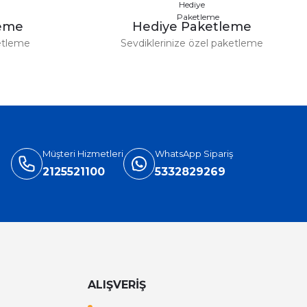
leme
Hediye Paketleme
etleme
Sevdiklerinize özel paketleme
Müşteri Hizmetleri
WhatsApp Sipariş
2125521100
5332829269
ALIŞVERİŞ