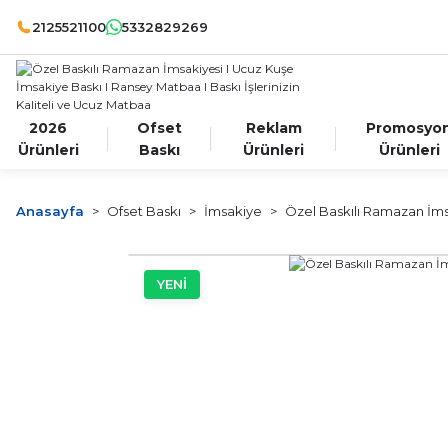
2125521100
5332829269
2026
Ofset
Reklam
Promosyo
Ürünleri
Baskı
Ürünleri
Ürünleri
Anasayfa
Ofset Baskı
İmsakiye
Özel Baskılı Ramazan İms
YENİ