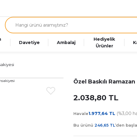
n
Hediyelik
Davetiye
Ambalaj
K
Ürünler
akiyesi
Özel Baskılı Ramazan
2.038,80 TL
1.977,64 TL
(%3,00 hav
Havale
Bu ürünü
246,65 TL
’den başl