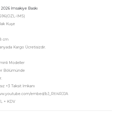
,
2026 İmsakiye Baskı
96(OZL-IMS)
rlak Kuşe
28 cm
yada Kargo Ücretisizdir.
minli Modeller
er Bölümünde
r.
sız +3 Taksit İmkanı
www.youtube.com/embed/bJ_RtI4RJJA
TL + KDV