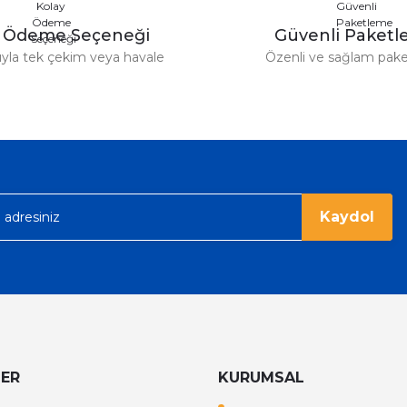
y Ödeme Seçeneği
Güvenli Paket
tıyla tek çekim veya havale
Özenli ve sağlam pak
Gönder
Kaydol
LER
KURUMSAL