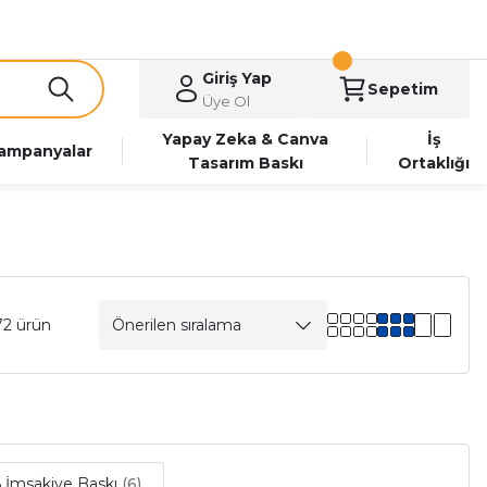
Giriş Yap
Sepetim
Üye Ol
Yapay Zeka & Canva
İş
ampanyalar
Tasarım Baskı
Ortaklığı
72 ürün
 İmsakiye Baskı
(6)