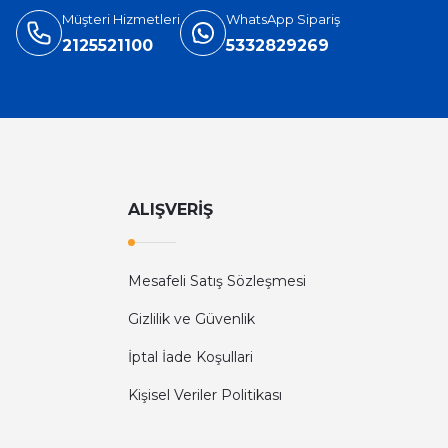
Müşteri Hizmetleri
WhatsApp Sipariş
2125521100
5332829269
ALIŞVERİŞ
Mesafeli Satış Sözleşmesi
Gizlilik ve Güvenlik
İptal İade Koşullari
Kişisel Veriler Politikası