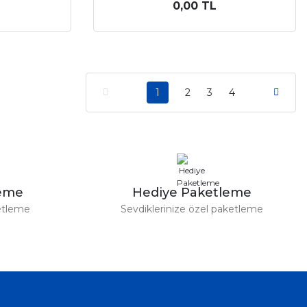
0,00 TL
1
2
3
4
leme
Hediye Paketleme
etleme
Sevdiklerinize özel paketleme