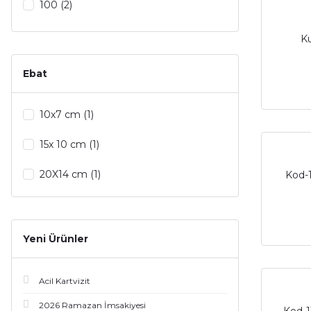
100 (2)
2000 Adet (2)
K
250 (2)
Ebat
500 (2)
10x7 cm (1)
500 Adet (2)
15x 10 cm (1)
100 Adet (1)
20X14 cm (1)
Kod-1
250 Adet (1)
50 Adet (1)
Yeni Ürünler
Acil Kartvizit
2026 Ramazan İmsakiyesi