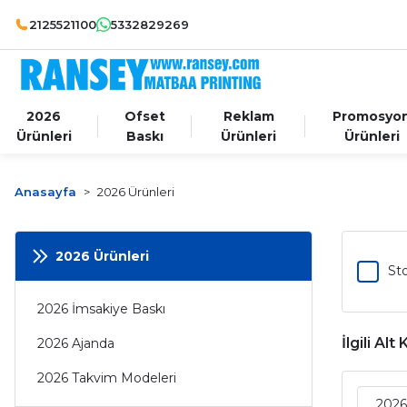
2125521100
5332829269
2026
Ofset
Reklam
Promosyo
Ürünleri
Baskı
Ürünleri
Ürünleri
Anasayfa
2026 Ürünleri
2026 Ürünleri
Sto
2026 İmsakiye Baskı
İlgili Alt
2026 Ajanda
2026 Takvim Modeleri
2026