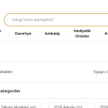
n
Hediyelik
Davetiye
Ambalaj
K
Ürünler
ktakiler
Toplam 
 Kategoriler
 Takvim Modeleri
(46)
2026 Ajanda
(20)
2026