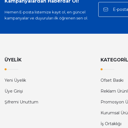
Kampanyalardan Haberdar Ol!
Hemen E-posta listemize kayıt ol, en güncel
kampanyalar ve duyuruları ilk öğrenen sen ol.
ÜYELİK
KATEGORİ
Yeni Üyelik
Ofset Baskı
Üye Girişi
Reklam Ürünl
Şifremi Unuttum
Promosyon Ü
Kurumsal Ürü
İş Ortaklığı