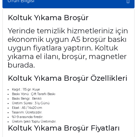
Ürün Bilgisi
Koltuk Yıkama Broşür
Yerinde temizlik hizmetleriniz için
ekonomik uygun A5 broşür baskı
uygun fiyatlara yaptırın. Koltuk
yıkama el ilanı, broşür, magnetler
burada.
Koltuk Yıkama Broşür Özellikleri
Kağıt
: 115 gr. Kuşe
Baskı Yönü
: Çift Taraflı Baskı
Baskı Rengi
: Renkli
Üretim Süresi
: 3 İş Günü
Ebat
: A5 / 14x20 cm
Tasarım
: Ücretsizdir.
%1-9 arasında firedir.
Üretim Şekli Toplu Üretimdir.
Koltuk Yıkama Broşür Fiyatları