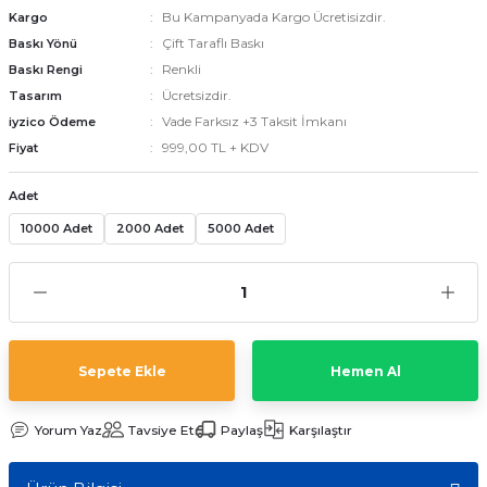
Bu Kampanyada Kargo Ücretisizdir.
Kargo
Çift Taraflı Baskı
Baskı Yönü
Renkli
Baskı Rengi
emler
Ücretsizdir.
Tasarım
Vade Farksız +3 Taksit İmkanı
iyzico Ödeme
999,00 TL + KDV
Fiyat
Adet
10000 Adet
2000 Adet
5000 Adet
Sepete Ekle
Hemen Al
Yorum Yaz
Tavsiye Et
Paylaş
Karşılaştır