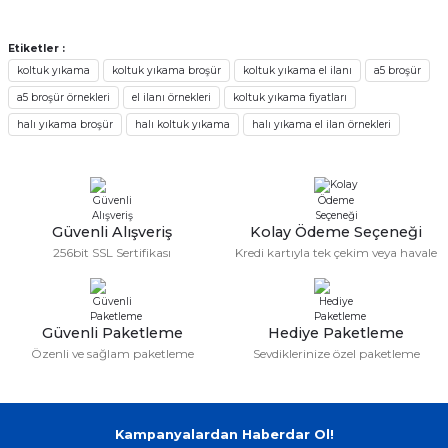
Ürün açıklamasında eksik bilgiler bulunuyor.
%3
Deneyimini Paylaş
Ürün bilgilerinde hatalar bulunuyor.
Restaurant, Lokanta Broşür Kampanyası Kargo Tasarım Katlama Dahil
Etiketler :
Ürün fiyatı diğer sitelerden daha pahalı.
koltuk yıkama
koltuk yıkama broşür
koltuk yıkama el ilanı
a5 broşür
a5 broşür örnekleri
el ilanı örnekleri
koltuk yıkama fiyatları
Bu ürüne benzer farklı alternatifler olmalı.
2.878,80 TL
halı yıkama broşür
halı koltuk yıkama
halı yıkama el ilan örnekleri
2.792,44 TL
A7 - 10x20cm / Çift Taraflı El ilanı
Güvenli Alışveriş
Gönder
Kolay Ödeme Seçeneği
256bit SSL Sertifikası
Kredi kartıyla tek çekim veya havale
838,80 TL
Güvenli Paketleme
Hediye Paketleme
Tek Taraflı A5 Broşür El ilanı Ücretsiz Gönderim
Özenli ve sağlam paketleme
Sevdiklerinize özel paketleme
1.438,80 TL
Kampanyalardan Haberdar Ol!