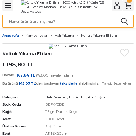
Geri Dön
Geri Dön
Geri Dön
Geri Dön
Geri Dön
Geri Dön
Geri Dön
eri
ı
nleri
 Ürünleri
ar
Anasayfa
Kampanyalar
Halı Yıkama
Koltuk Yıkama El ilanı
Baskı
si
rünler
Koltuk Yıkama El ilanı
tiye
1.198,80 TL
deleri
ler
esi
Havale
1.162,84 TL
(%3,00 havale indirimi)
Taksit Seçenekleri
Bu ürünü
145,03 TL
’den başlayan
taksitlerle
alabilirsiniz.
Halı Yıkama
,
Broşürler
,
A5 Broşür
Kategori
s Kağıdı
BEFKYEBB
Stok Kodu
115 gr. Parlak Kuşe
Kağıt
2000 Adet
Adet
3 İş Günü
Üretim Süresi
 Baskı
A5 14X20cm
Ebat