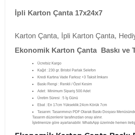
İpli Karton Çanta 17x24x7
Karton Çanta, İpli Karton Çanta, Hed
Ekonomik Karton Çanta Baskı ve Te
Ücretsiz Kargo
Kağıt
: 230 gr. Bristol Parlak Selefon
Kredi Kartına Vade Farksız +3 Taksit İmkanı
Baskı Rengi
: Renkli / Özel Kesim
Adet: Minimum Sipariş 500 Adet
Üretim Süresi
: 5 İş Günü
Ebat
: En 17cm Yükseklik:24cm Körük 7cm
Tasarım
: Tasarımınızı PDF Olarak Baskı Dosyası Menüsünden Y
Tasarım düzenlenir tarafınızdan onay alınır.
İşletmenize göre ayarlanabilir. WhatsApp üzerinde hemen ileti