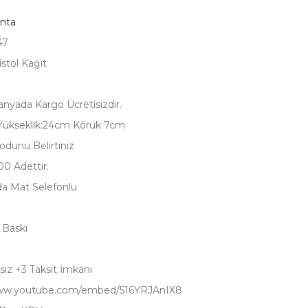
nta
47
istol Kağıt
yada Kargo Ücretisizdir.
Yükseklik:24cm Körük 7cm
odunu Belirtiniz
00 Adettir.
da Mat Selefonlu
ı Baskı
sız +3 Taksit İmkanı
www.youtube.com/embed/516YRJAnIX8