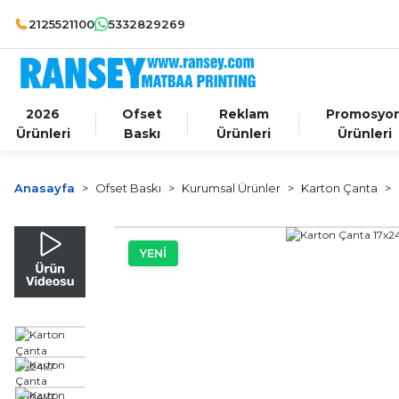
2125521100
5332829269
2026
Ofset
Reklam
Promosyo
Ürünleri
Baskı
Ürünleri
Ürünleri
Anasayfa
Ofset Baskı
Kurumsal Ürünler
Karton Çanta
YENİ