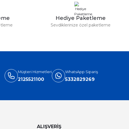
leme
Hediye Paketleme
etleme
Sevdiklerinize özel paketleme
Müşteri Hizmetleri
WhatsApp Sipariş
2125521100
5332829269
ALIŞVERİŞ