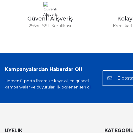
Güvenli Alışveriş
Kola
256bit SSL Sertifikası
Kredi kar
Kampanyalardan Haberdar Ol!
Hemen E-posta listemize kayıt ol, en güncel
kampanyalar ve duyuruları ilk öğrenen sen ol.
ÜYELİK
KATEGORİ