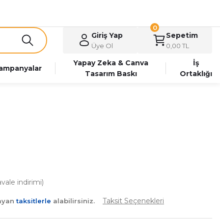
0
Giriş Yap
Sepetim
Üye Ol
0,00 TL
Yapay Zeka & Canva
İş
ampanyalar
Tasarım Baskı
Ortaklığı
ale indirimi)
Taksit Seçenekleri
layan
taksitlerle
alabilirsiniz.