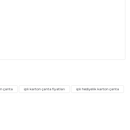
a iletebilirsiniz.
on çanta
ipli karton çanta fiyatları
ipli hediyelik karton çanta