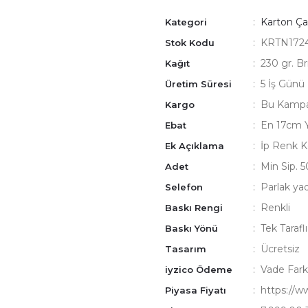
Karton Ça
Kategori
KRTN172
Stok Kodu
230 gr. Br
Kağıt
5 İş Günü
Üretim Süresi
Bu Kampan
Kargo
En 17cm 
Ebat
İp Renk K
Ek Açıklama
Min Sip. 5
Adet
Parlak ya
Selefon
Renkli
Baskı Rengi
Tek Tarafl
Baskı Yönü
Ücretsiz
Tasarım
Vade Fark
iyzico Ödeme
https://
Piyasa Fiyatı