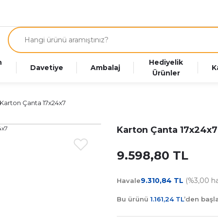
n
Hediyelik
Davetiye
Ambalaj
K
Ürünler
Karton Çanta 17x24x7
Karton Çanta 17x24x7
9.598,80 TL
9.310,84 TL
(%3,00 hav
Havale
Bu ürünü
1.161,24 TL
’den baş