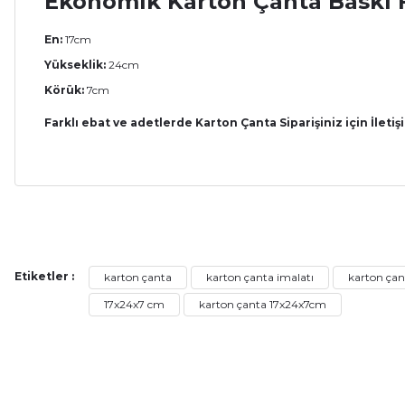
Ekonomik Karton Çanta Baskı F
En:
17cm
Yükseklik:
24cm
Körük:
7cm
Farklı ebat ve adetlerde Karton Çanta Siparişiniz için İletiş
Bu ürünün fiyat bilgisi, resim, ürün açıklamalarında ve diğer ko
Görüş ve önerileriniz için teşekkür ederiz.
Etiketler :
karton çanta
karton çanta imalatı
karton çan
Ürün resmi kalitesiz, bozuk veya görüntülenemiyor.
17x24x7 cm
karton çanta 17x24x7cm
Ürün açıklamasında eksik bilgiler bulunuyor.
Ürün bilgilerinde hatalar bulunuyor.
Ürün fiyatı diğer sitelerden daha pahalı.
Bu ürüne benzer farklı alternatifler olmalı.