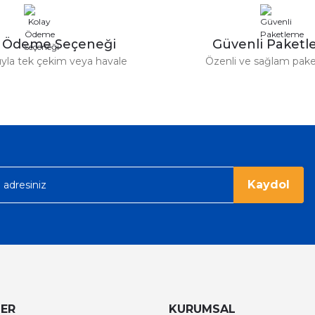
y Ödeme Seçeneği
Güvenli Paket
tıyla tek çekim veya havale
Özenli ve sağlam pak
Gönder
Kaydol
LER
KURUMSAL