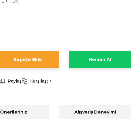
 TL + KDV
Sepete Ekle
Hemen Al
Paylaş
Karşılaştır
Önerileriniz
Alışveriş Deneyimi