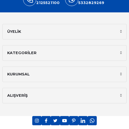
2125521100
5332829269
ÜYELİK
KATEGORİLER
KURUMSAL
ALIŞVERİŞ
PCI-DSS Ödeme Güvenliği