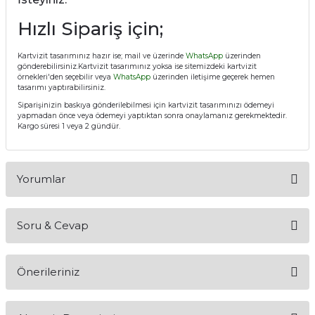
Hızlı Sipariş için;
Kartvizit tasarımınız hazır ise; mail ve üzerinde
WhatsApp
üzerinden
gönderebilirsiniz.Kartvizit tasarımınız yoksa ise sitemizdeki kartvizit
örnekleri'den seçebilir veya
WhatsApp
üzerinden iletişime geçerek hemen
tasarımı yaptırabilirsiniz.
Siparişinizin baskıya gönderilebilmesi için kartvizit tasarımınızı ödemeyi
yapmadan önce veya ödemeyi yaptıktan sonra onaylamanız gerekmektedir.
Kargo süresi 1 veya 2 gündür.
Yorumlar
Soru & Cevap
Bu ürüne ilk yorumu siz yapın!
Önerileriniz
Yorum Yaz
Ürün hakkında henüz soru sorulmamış.
Bu ürünün fiyat bilgisi, resim, ürün açıklamalarında ve diğer