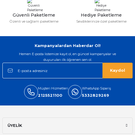
Sıvamalı Özel Şekilli Kesimli Kartvizit Tek Taraflı Kampanya
Güvenli Paketleme
Hediye Paketleme
Özenli ve sağlam paketleme
Sevdiklerinize özel paketleme
838,80 TL
Kampanyalardan Haberdar Ol!
400gr Kuşe Kısmi Laklı Kartvizit
Hemen E-posta listemize kayıt ol, en güncel kampanyalar ve
duyuruları ilk öğrenen sen ol.
Kaydol
838,80 TL
Müşteri Hizmetleri
WhatsApp Sipariş
2125521100
5332829269
A7 - 10x20cm / Tek Taraflı El ilanı
718,80 TL
ÜYELİK