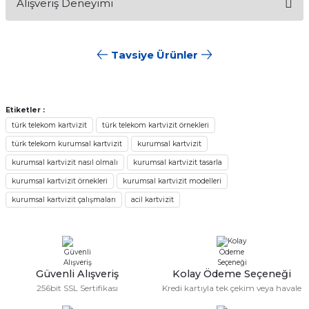
Alışveriş Deneyimi
konularda yetersiz gördüğünüz noktaları öneri formunu
Soru Sor
kullanarak tarafımıza iletebilirsiniz.
Görüş ve önerileriniz için teşekkür ederiz.
Tavsiye Ürünler
Sitemize ilk yorumu siz yapın!
Ürün resmi kalitesiz, bozuk veya görüntülenemiyor.
Ürün açıklamasında eksik bilgiler bulunuyor.
Deneyimini Paylaş
Ürün bilgilerinde hatalar bulunuyor.
En Ekonomik Kartvizit
350gr Mat Kuşe Kartvizit
Etiketler :
Ürün fiyatı diğer sitelerden daha pahalı.
türk telekom kartvizit
türk telekom kartvizit örnekleri
türk telekom kurumsal kartvizit
kurumsal kartvizit
Bu ürüne benzer farklı alternatifler olmalı.
699,00 TL
562,80 TL
kurumsal kartvizit nasıl olmalı
kurumsal kartvizit tasarla
kurumsal kartvizit örnekleri
kurumsal kartvizit modelleri
kurumsal kartvizit çalışmaları
acil kartvizit
Fantazi Kartvizit Tek Taraflı
Gönder
682,80 TL
Güvenli Alışveriş
Kolay Ödeme Seçeneği
256bit SSL Sertifikası
Kredi kartıyla tek çekim veya havale