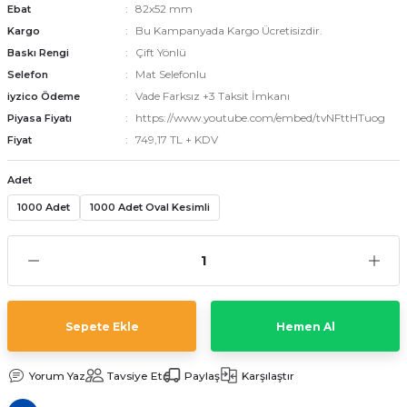
82x52 mm
Ebat
Bu Kampanyada Kargo Ücretisizdir.
Kargo
Çift Yönlü
Baskı Rengi
emler
Mat Selefonlu
Selefon
Vade Farksız +3 Taksit İmkanı
iyzico Ödeme
https://www.youtube.com/embed/tvNFttHTuog
Piyasa Fiyatı
749,17 TL + KDV
Fiyat
Adet
1000 Adet
1000 Adet Oval Kesimli
Sepete Ekle
Hemen Al
Yorum Yaz
Tavsiye Et
Paylaş
Karşılaştır