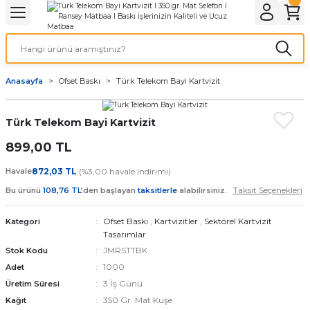
Geri Dön
Geri Dön
Geri Dön
Geri Dön
Geri Dön
Geri Dön
Geri Dön
eri
ı
nleri
 Ürünleri
ar
Anasayfa
Ofset Baskı
Türk Telekom Bayi Kartvizit
Baskı
si
rünler
Türk Telekom Bayi Kartvizit
tiye
899,00 TL
deleri
ler
esi
Havale
872,03 TL
(%3,00 havale indirimi)
Taksit Seçenekleri
Bu ürünü
108,76 TL
’den başlayan
taksitlerle
alabilirsiniz.
Ofset Baskı
,
Kartvizitler
,
Sektörel Kartvizit
Kategori
s Kağıdı
Tasarımlar
JMRSTTBK
Stok Kodu
1000
Adet
3 İş Günü
Üretim Süresi
 Baskı
350 Gr. Mat Kuşe
Kağıt