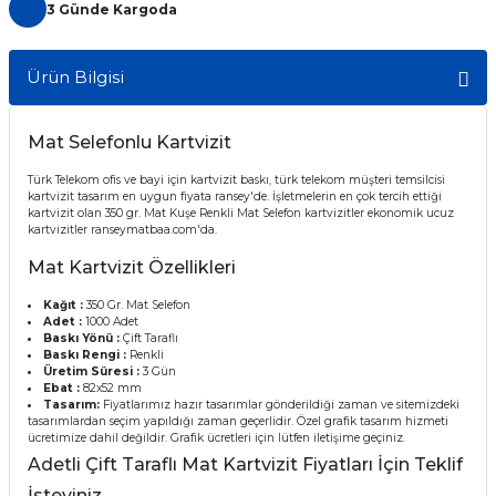
3 Günde Kargoda
Ürün Bilgisi
Mat Selefonlu Kartvizit
Türk Telekom ofis ve bayi için kartvizit baskı, türk telekom müşteri temsilcisi
kartvizit tasarım en uygun fiyata ransey'de. İşletmelerin en çok tercih ettiği
kartvizit olan 350 gr. Mat Kuşe Renkli Mat Selefon kartvizitler ekonomik ucuz
kartvizitler ranseymatbaa.com'da.
Mat Kartvizit Özellikleri
Kağıt :
350 Gr. Mat Selefon
Adet :
1000 Adet
Baskı Yönü :
Çift Taraflı
Baskı Rengi :
Renkli
Üretim Süresi :
3 Gün
Ebat :
82x52 mm
Tasarım:
Fiyatlarımız hazır tasarımlar gönderildiği zaman ve sitemizdeki
tasarımlardan seçim yapıldığı zaman geçerlidir. Özel grafik tasarım hizmeti
ücretimize dahil değildir. Grafik ücretleri için lütfen iletişime geçiniz.
Adetli Çift Taraflı Mat Kartvizit Fiyatları İçin Teklif
İsteyiniz.