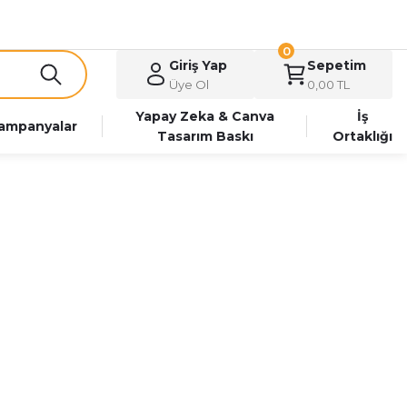
0
Giriş Yap
Sepetim
Üye Ol
0,00 TL
Yapay Zeka & Canva
İş
ampanyalar
Tasarım Baskı
Ortaklığı