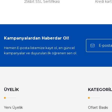
256bit SSL Sertifikası
Kredi kar
Kampanyalardan Haberdar Ol!
Hemen E-posta listemize kayıt ol, en güncel
kampanyalar ve duyuruları ilk öğrenen sen ol.
ÜYELİK
KATEGORİ
Yeni Üyelik
Ofset Baskı