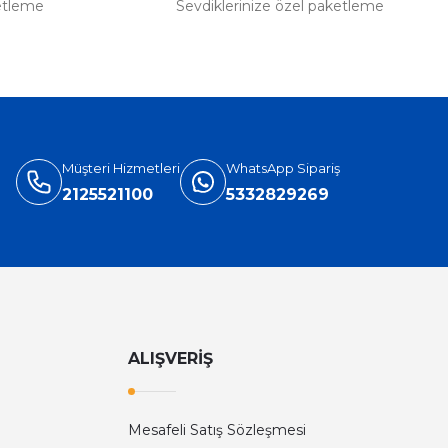
etleme
Sevdiklerinize özel paketleme
Müşteri Hizmetleri
WhatsApp Sipariş
2125521100
5332829269
ALIŞVERİŞ
Mesafeli Satış Sözleşmesi