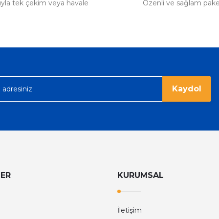
tıyla tek çekim veya havale
Özenli ve sağlam pak
Kaydol
LER
KURUMSAL
İletişim