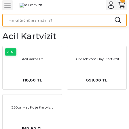
Geri Dön
Geri Dön
Geri Dön
Geri Dön
Geri Dön
Geri Dön
Geri Dön
eri
ı
nleri
 Ürünleri
ar
Acil Kartvizit
Baskı
si
rünler
tiye
YENİ
Acil Kartvizit
Türk Telekom Bayi Kartvizit
deleri
ler
esi
118,80 TL
899,00 TL
s Kağıdı
350gr Mat Kuşe Kartvizit
 Baskı
562,80 TL