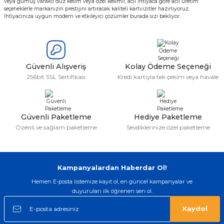
veya gümüş varaklı düz kesim veya özel kesimli, acil ihtiyaca göre acil üretim
seçeneklerle markanızın prestijini artıracak kaliteli kartvizitler hazırlıyoruz.
İhtiyacınıza uygun modern ve etkileyici çözümler burada sizi bekliyor.
Güvenli Alışveriş
Kolay Ödeme Seçeneği
256bit SSL Sertifikası
Kredi kartıyla tek çekim veya havale
Güvenli Paketleme
Hediye Paketleme
Özenli ve sağlam paketleme
Sevdiklerinize özel paketleme
Kampanyalardan Haberdar Ol!
Hemen E-posta listemize kayıt ol, en güncel kampanyalar ve
duyuruları ilk öğrenen sen ol.
Kaydol