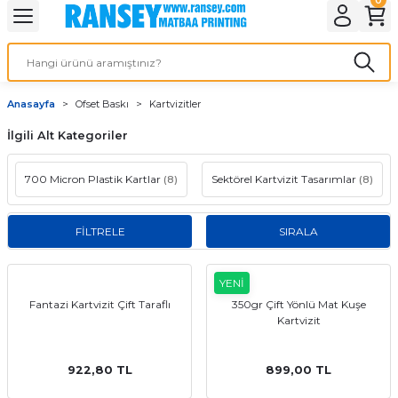
Geri Dön
Geri Dön
Geri Dön
Geri Dön
Geri Dön
Geri Dön
Geri Dön
eri
ı
nleri
 Ürünleri
ar
Anasayfa
Ofset Baskı
Kartvizitler
Baskı
si
rünler
İlgili Alt Kategoriler
tiye
700 Micron Plastik Kartlar
(8)
Sektörel Kartvizit Tasarımlar
(8)
deleri
ler
esi
FİLTRELE
SIRALA
YENİ
s Kağıdı
Fantazi Kartvizit Çift Taraflı
350gr Çift Yönlü Mat Kuşe
Kartvizit
922,80 TL
899,00 TL
 Baskı