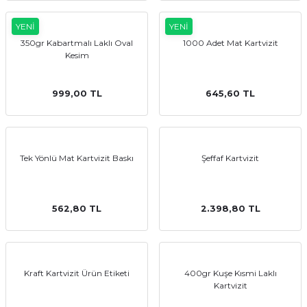
YENİ
YENİ
350gr Kabartmalı Laklı Oval
1000 Adet Mat Kartvizit
emler
Kesim
999,00 TL
645,60 TL
Tek Yönlü Mat Kartvizit Baskı
Şeffaf Kartvizit
562,80 TL
2.398,80 TL
Kraft Kartvizit Ürün Etiketi
400gr Kuşe Kısmi Laklı
Kartvizit