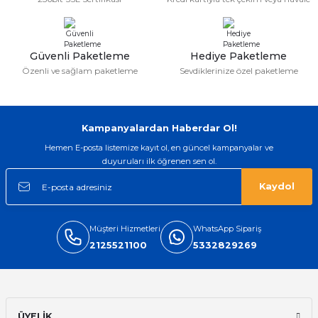
Güvenli Paketleme
Hediye Paketleme
Özenli ve sağlam paketleme
Sevdiklerinize özel paketleme
Kampanyalardan Haberdar Ol!
Hemen E-posta listemize kayıt ol, en güncel kampanyalar ve
duyuruları ilk öğrenen sen ol.
Kaydol
Müşteri Hizmetleri
WhatsApp Sipariş
2125521100
5332829269
ÜYELİK