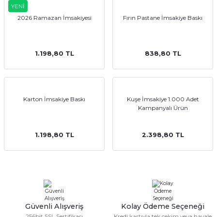
YENİ
2026 Ramazan İmsakiyesi
Fırın Pastane İmsakiye Baskı
emler
1.198,80 TL
838,80 TL
Karton İmsakiye Baskı
Kuşe İmsakiye 1.000 Adet
Kampanyalı Ürün
1.198,80 TL
2.398,80 TL
Güvenli Alışveriş
Kolay Ödeme Seçeneği
256bit SSL Sertifikası
Kredi kartıyla tek çekim veya havale