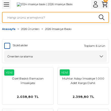
Geri Dön
Geri Dön
Geri Dön
Geri Dön
Geri Dön
Geri Dön
Geri Dön
eri
ı
nleri
 Ürünleri
ar
Anasayfa
2026 Ürünleri
2026 İmsakiye Baskı
Baskı
si
rünler
tiye
Stoktakiler
Toplam 6 ürün
deleri
ler
esi
YENİ
YENİ
Özel Baskılı Ramazan
Muhtar Adayı İmsakiye 1.000
s Kağıdı
İmsakiyesi
Adet Kargo Dahil.
2.038,80 TL
2.398,80 TL
 Baskı