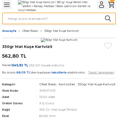
Geri Dön
Geri Dön
Geri Dön
Geri Dön
Geri Dön
Geri Dön
Geri Dön
eri
ı
nleri
 Ürünleri
ar
Anasayfa
Ofset Baskı
350gr Mat Kuşe Kartvizit
Baskı
si
rünler
350gr Mat Kuşe Kartvizit
tiye
562,80 TL
deleri
ler
esi
Havale
545,92 TL
(%3,00 havale indirimi)
Taksit Seçenekleri
Bu ürünü
68,09 TL
’den başlayan
taksitlerle
alabilirsiniz.
Ofset Baskı
,
Kartvizitler
,
350gr Mat Kuşe Kartvizit
Kategori
s Kağıdı
JMRSTVY5
Stok Kodu
1000 Adet
Adet
3 İş Günü
Üretim Süresi
350 Gr. Mat kuşe/ Bristol
Kağıt
 Baskı
82x52 mm
Ebat