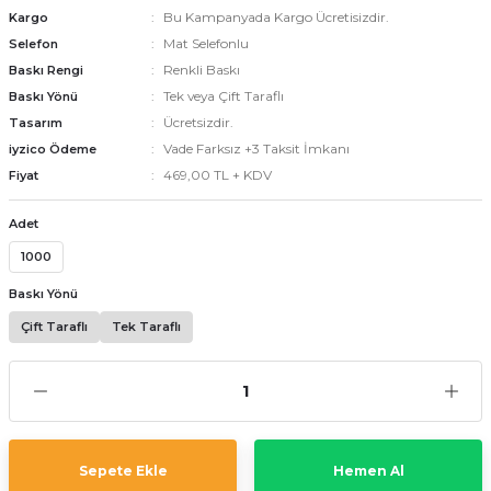
Bu Kampanyada Kargo Ücretisizdir.
Kargo
Mat Selefonlu
Selefon
Renkli Baskı
Baskı Rengi
emler
Tek veya Çift Taraflı
Baskı Yönü
Ücretsizdir.
Tasarım
Vade Farksız +3 Taksit İmkanı
iyzico Ödeme
469,00 TL + KDV
Fiyat
Adet
1000
Baskı Yönü
Çift Taraflı
Tek Taraflı
Sepete Ekle
Hemen Al