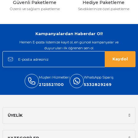
Güvenli Paketleme
Hediye Paketleme
400gr Kuşe Kısmi Laklı Kartvizit
Şeffaf Kartvizit
Özenli ve sağlam paketleme
Sevdiklerinize özel paketleme
838,80 TL
2.398,80 TL
Kampanyalardan Haberdar Ol!
Hemen E-posta listemize kayıt ol, en güncel kampanyalar ve
duyuruları ilk öğrenen sen ol.
Kaydol
Müşteri Hizmetleri
WhatsApp Sipariş
2125521100
5332829269
ÜYELİK