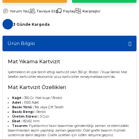
Yorum Yaz
Tavsiye Et
Paylaş
Karşılaştır
3 Günde Kargoda
Ürün Bilgisi
Mat Yıkama Kartvizit
İşletmelerin en çok tercih ettiği kartvizit olan 350 gr. Bristol / Kuşe Renkli Mat
Selefon kartvizitler ekonomik ucuz kartvizitler ranseymatbaa.com'da.
Mat Kartvizit Özellikleri
Kağıt :
350 Gr. Mat kuşe / Bristol
Adet :
1000 Adet
Baskı Yönü :
Tek veya Çift Taraflı
Baskı Rengi :
Renkli
Üretim Süresi :
3 Gün
Ebat :
82x52 mm
Tasarım:
Fiyatlarımız hazır tasarımlar gönderildiği zaman ve sitemizdeki
tasarımlardan seçim yapıldığı zaman geçerlidir. Özel grafik tasarım hizmeti
ücretimize dahil değildir. Grafik ücretleri için lütfen iletişime geçiniz.