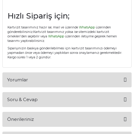
Hızlı Sipariş için;
Kartvizit tasarımınız hazır ise; mail ve üzerinde
WhatsApp
üzerinden
gönderebilirsiniz.Kartvizit tasarımınız yoksa ise sitemizdeki kartvizit
örnekleri'den seçebilir veya
WhatsApp
üzerinden iletişime geçerek hemen
tasarımı yaptırabilirsiniz.
Siparişinizin baskıya gönderilebilmesi için kartvizit tasarımınızı ödemeyi
yapmadan önce veya ödemeyi yaptıktan sonra onaylamanız gerekmektedir.
Kargo süresi 1 veya 2 gündür.
Yorumlar
Soru & Cevap
Bu ürüne ilk yorumu siz yapın!
Önerileriniz
Yorum Yaz
Ürün hakkında henüz soru sorulmamış.