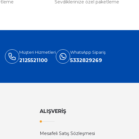
etleme
Sevdiklerinize özel paketleme
Müşteri Hizmetleri
WhatsApp Sipariş
2125521100
5332829269
ALIŞVERİŞ
Mesafeli Satış Sözleşmesi