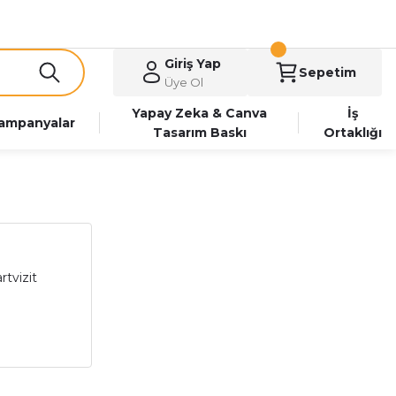
Giriş Yap
Sepetim
Üye Ol
Yapay Zeka & Canva
İş
ampanyalar
Tasarım Baskı
Ortaklığı
tvizit