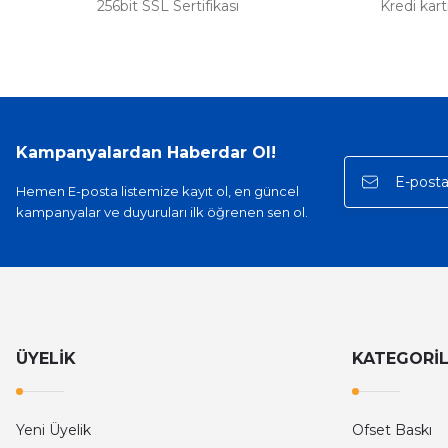
256bit SSL Sertifikası
Kredi kar
Kampanyalardan Haberdar Ol!
Hemen E-posta listemize kayıt ol, en güncel
kampanyalar ve duyuruları ilk öğrenen sen ol.
ÜYELİK
KATEGORİ
Yeni Üyelik
Ofset Baskı