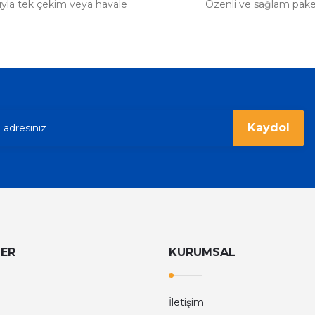
tıyla tek çekim veya havale
Özenli ve sağlam pak
Kaydol
LER
KURUMSAL
İletişim