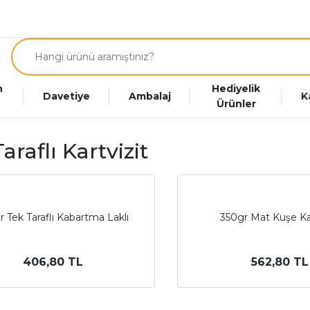
n
Hediyelik
Davetiye
Ambalaj
K
Ürünler
Taraflı Kartvizit
r Tek Taraflı Kabartma Laklı
350gr Mat Kuşe Kar
406,80 TL
562,80 TL