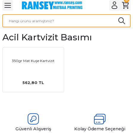
Geri Dön
Geri Dön
Geri Dön
Geri Dön
Geri Dön
Geri Dön
Geri Dön
eri
ı
nleri
 Ürünleri
ar
Acil Kartvizit Basımı
Baskı
si
rünler
tiye
350gr Mat Kuşe Kartvizit
deleri
ler
esi
562,80 TL
s Kağıdı
 Baskı
Güvenli Alışveriş
Kolay Ödeme Seçeneği