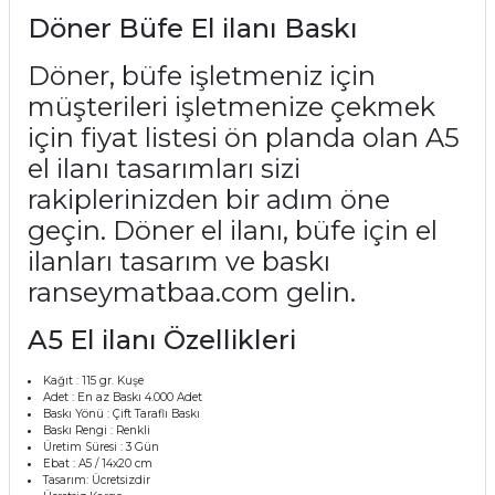
Döner Büfe El ilanı Baskı
Döner, büfe işletmeniz için
müşterileri işletmenize çekmek
için fiyat listesi ön planda olan A5
el ilanı tasarımları sizi
rakiplerinizden bir adım öne
geçin. Döner el ilanı, büfe için el
ilanları tasarım ve baskı
ranseymatbaa.com gelin.
A5 El ilanı Özellikleri
Kağıt
: 115 gr. Kuşe
Adet : En az Baskı 4.000 Adet
Baskı Yönü
: Çift Taraflı Baskı
Baskı Rengi
: Renkli
Üretim Süresi
: 3 Gün
Ebat
: A5 / 14x20 cm
Tasarım
: Ücretsizdir