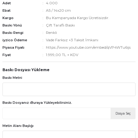
4.000
Adet
A5 / 14x20 cm
Ebat
Bu Kampanyada Kargo Ücretisizdir.
Kargo
emler
Çift Taraflı Baskı
Baskı Yönü
Renkli
Baskı Rengi
Vade Farksız +3 Taksit İmkanı
iyzico Ödeme
https://www.youtube.com/embed/qVP4WTu6ijs
Piyasa Fiyatı
1.999,00 TL + KDV
Fiyat
Baskı Dosyası Yükleme
Baskı Metni
Baskı Dosyanız ıBuraya Yükleyebilirsiniz.
Dosya Seç
Metin Alanı Başlığı