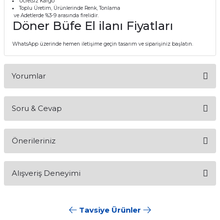
Ücretsiz Kargo
Toplu Üretim, Ürünlerinde Renk, Tonlama
ve Adetlerde %3-9 arasında firelidir.
Döner Büfe El ilanı Fiyatları
WhatsApp üzerinde hemen iletişime geçin tasarım ve siparişiniz başlatın.
Yorumlar
Soru & Cevap
Bu ürüne ilk yorumu siz yapın!
Önerileriniz
Yorum Yaz
Ürün hakkında henüz soru sorulmamış.
Bu ürünün fiyat bilgisi, resim, ürün açıklamalarında ve diğer
Alışveriş Deneyimi
konularda yetersiz gördüğünüz noktaları öneri formunu
Soru Sor
kullanarak tarafımıza iletebilirsiniz.
Görüş ve önerileriniz için teşekkür ederiz.
Tavsiye Ürünler
Sitemize ilk yorumu siz yapın!
Ürün resmi kalitesiz, bozuk veya görüntülenemiyor.