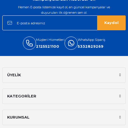
Hemen E-posta listemize kayıt ol, en güncel kampanyalar ve
duyuruları ilk öğrenen sen ol.
Halı Yıkama Broşür A5 20.000 Adet Tek Taraflı Ücretsiz Gönderim
Kaydol
7.198,80 TL
Müşteri Hizmetleri
WhatsApp Sipariş
2125521100
5332829269
Eko - El ilanı ve Magnet Baskı / 1.000 ner Adet Ücretsiz Gönderim
ÜYELİK
2.398,80 TL
KATEGORİLER
Petek Temizleme A6 Broşür Ücretsiz Gönderim
KURUMSAL
1.198,80 TL