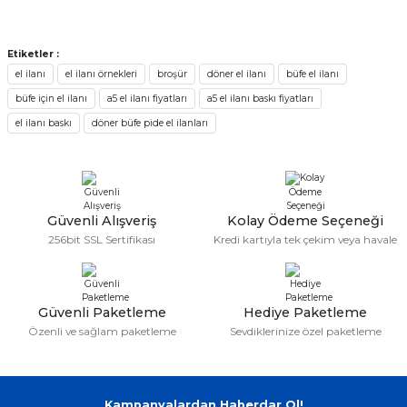
Ürün açıklamasında eksik bilgiler bulunuyor.
Deneyimini Paylaş
Ürün bilgilerinde hatalar bulunuyor.
A7 - 10x20cm / Çift Taraflı El ilanı
Etiketler :
Ürün fiyatı diğer sitelerden daha pahalı.
el ilanı
el ilanı örnekleri
broşür
döner el ilanı
büfe el ilanı
büfe için el ilanı
a5 el ilanı fiyatları
a5 el ilanı baskı fiyatları
Bu ürüne benzer farklı alternatifler olmalı.
838,80 TL
el ilanı baskı
döner büfe pide el ilanları
Tek Taraflı A5 Broşür El ilanı Ücretsiz Gönderim
Güvenli Alışveriş
Gönder
Kolay Ödeme Seçeneği
256bit SSL Sertifikası
Kredi kartıyla tek çekim veya havale
1.438,80 TL
Güvenli Paketleme
Hediye Paketleme
Sütcü Şekilli Magnet Baskı Ücretsiz Gönderim
Özenli ve sağlam paketleme
Sevdiklerinize özel paketleme
1.558,80 TL
Kampanyalardan Haberdar Ol!