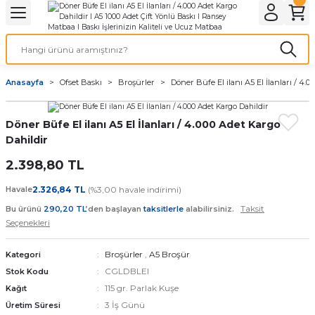
Geri Dön
Geri Dön
Geri Dön
Geri Dön
Geri Dön
Geri Dön
Geri Dön
eri
ı
nleri
 Ürünleri
ar
Anasayfa
Ofset Baskı
Broşürler
Döner Büfe El ilanı A5 El İlanları / 4.
Baskı
si
rünler
Döner Büfe El ilanı A5 El İlanları / 4.000 Adet Kargo
tiye
Dahildir
deleri
ler
esi
2.398,80 TL
Havale
2.326,84 TL
(%3,00 havale indirimi)
Taksit
Bu ürünü
290,20 TL
’den başlayan
taksitlerle
alabilirsiniz.
Seçenekleri
s Kağıdı
Broşürler
,
A5 Broşür
Kategori
CGLDBLEI
Stok Kodu
115 gr. Parlak Kuşe
Kağıt
 Baskı
3 İş Günü
Üretim Süresi