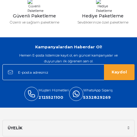
Halı ve Koltuk Yıkamacılara Magnet Kampanyası Ücretsiz Kargo Ücretsiz 
Güvenli Paketleme
Hediye Paketleme
Özenli ve sağlam paketleme
Sevdiklerinize özel paketleme
3.598,80 TL
Kampanyalardan Haberdar Ol!
Hemen E-posta listemize kayıt ol, en güncel kampanyalar ve
Halı Yıkama Kartvizit
duyuruları ilk öğrenen sen ol.
Kaydol
838,80 TL
Müşteri Hizmetleri
WhatsApp Sipariş
2125521100
5332829269
%3
Halı Yıkama Broşür A5 20.000 Adet Çift Taraflı
8.398,80 TL
ÜYELİK
8.146,84 TL