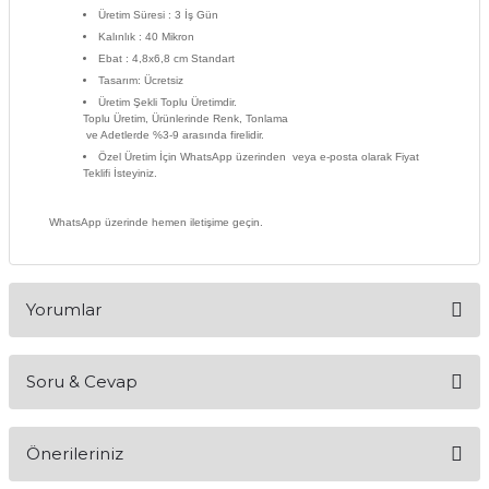
Üretim Süresi
: 3 İş Gün
Kalınlık : 40 Mikron
Ebat
: 4,8x6,8 cm Standart
Tasarım
: Ücretsiz
Üretim Şekli Toplu Üretimdir.
Toplu Üretim, Ürünlerinde Renk, Tonlama
ve Adetlerde %3-9 arasında firelidir.
Özel Üretim İçin WhatsApp üzerinden veya e-posta olarak Fiyat
Teklifi İsteyiniz.
WhatsApp üzerinde hemen iletişime geçin.
Yorumlar
Soru & Cevap
Bu ürüne ilk yorumu siz yapın!
Önerileriniz
Yorum Yaz
Ürün hakkında henüz soru sorulmamış.