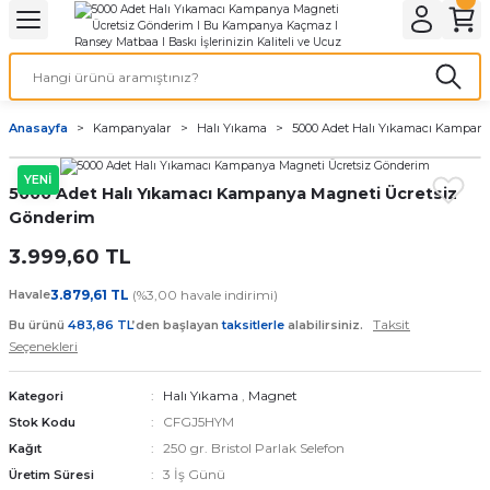
Geri Dön
Geri Dön
Geri Dön
Geri Dön
Geri Dön
Geri Dön
Geri Dön
eri
ı
nleri
 Ürünleri
ar
Anasayfa
Kampanyalar
Halı Yıkama
5000 Adet Halı Yıkamacı Kampan
Baskı
si
rünler
YENİ
5000 Adet Halı Yıkamacı Kampanya Magneti Ücretsiz
tiye
Gönderim
deleri
ler
esi
3.999,60 TL
Havale
3.879,61 TL
(%3,00 havale indirimi)
Taksit
Bu ürünü
483,86 TL
’den başlayan
taksitlerle
alabilirsiniz.
Seçenekleri
s Kağıdı
Halı Yıkama
,
Magnet
Kategori
CFGJ5HYM
Stok Kodu
250 gr. Bristol Parlak Selefon
Kağıt
 Baskı
3 İş Günü
Üretim Süresi