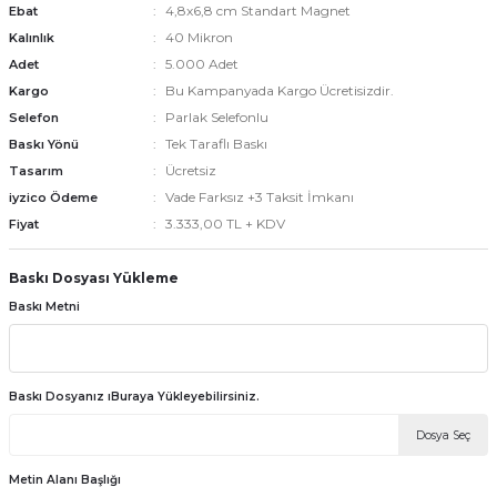
4,8x6,8 cm Standart Magnet
Ebat
40 Mikron
Kalınlık
5.000 Adet
Adet
emler
Bu Kampanyada Kargo Ücretisizdir.
Kargo
Parlak Selefonlu
Selefon
Tek Taraflı Baskı
Baskı Yönü
Ücretsiz
Tasarım
Vade Farksız +3 Taksit İmkanı
iyzico Ödeme
3.333,00 TL + KDV
Fiyat
Baskı Dosyası Yükleme
Baskı Metni
Baskı Dosyanız ıBuraya Yükleyebilirsiniz.
Dosya Seç
Metin Alanı Başlığı