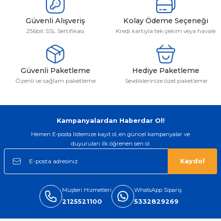
Güvenli Alışveriş
Kolay Ödeme Seçeneği
256bit SSL Sertifikası
Kredi kartıyla tek çekim veya havale
Güvenli Paketleme
Hediye Paketleme
Özenli ve sağlam paketleme
Sevdiklerinize özel paketleme
Kampanyalardan Haberdar Ol!
Hemen E-posta listemize kayıt ol, en güncel kampanyalar ve
duyuruları ilk öğrenen sen ol.
Kaydol
Müşteri Hizmetleri
WhatsApp Sipariş
2125521100
5332829269