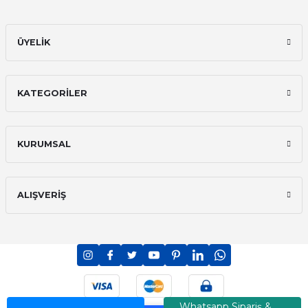
ÜYELİK
KATEGORİLER
KURUMSAL
ALIŞVERİŞ
PCI-DSS Ödeme Güvenliği
7/24 Canlı Destek
Whatsapp Sipariş &