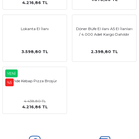
4.216,86 TL
emler
Lokanta El İlanı
Döner Büfe El ilanı A5 El İlanları
/ 4.000 Adet Kargo Dahildir
3.598,80 TL
2.398,80 TL
YENİ
Pide Kebap Pizza Broşür
%5
4.438,80 TL
4.216,86 TL