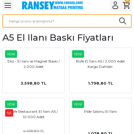
Geri Dön
Geri Dön
Geri Dön
Geri Dön
Geri Dön
Geri Dön
Geri Dön
eri
ı
nleri
 Ürünleri
ar
A5 El Ilanı Baskı Fiyatları
Baskı
si
rünler
tiye
YENİ
YENİ
Eko - El ilanı ve Magnet Baskı /
Büfe El İlanı A5 / 2.000 Adet
2.000 Adet
Kargo Dahildir.
deleri
ler
esi
3.598,80 TL
1.798,80 TL
s Kağıdı
YENİ
YENİ
Cafe Restaurant El İlanı A5 /
Pide Salonu El İlanı
%5
10.000 Adet
 Baskı
4.438,80 TL
1.078,80 TL