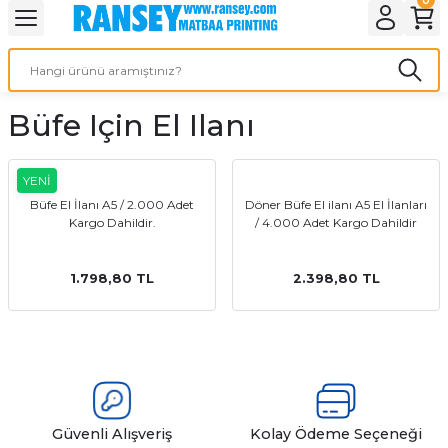
Geri Dön
Geri Dön
Geri Dön
Geri Dön
Geri Dön
Geri Dön
Geri Dön
eri
ı
nleri
 Ürünleri
ar
Büfe Için El Ilanı
Baskı
si
rünler
tiye
YENİ
Büfe El İlanı A5 / 2.000 Adet
Döner Büfe El ilanı A5 El İlanları
Kargo Dahildir.
/ 4.000 Adet Kargo Dahildir
deleri
ler
esi
1.798,80 TL
2.398,80 TL
s Kağıdı
 Baskı
Güvenli Alışveriş
Kolay Ödeme Seçeneği