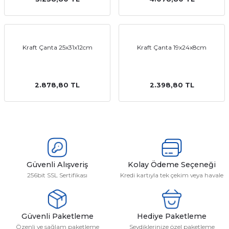
emler
Kraft Çanta 25x31x12cm
Kraft Çanta 19x24x8cm
2.878,80 TL
2.398,80 TL
Güvenli Alışveriş
Kolay Ödeme Seçeneği
256bit SSL Sertifikası
Kredi kartıyla tek çekim veya havale
Güvenli Paketleme
Hediye Paketleme
Özenli ve sağlam paketleme
Sevdiklerinize özel paketleme