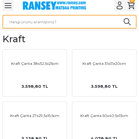
Geri Dön
Geri Dön
Geri Dön
Geri Dön
Geri Dön
Geri Dön
Geri Dön
eri
ı
nleri
 Ürünleri
ar
Kraft
Baskı
si
rünler
tiye
Kraft Çanta 38x32,5x25cm
Kraft Çanta 31x31x20cm
deleri
ler
esi
3.598,80 TL
3.598,80 TL
s Kağıdı
Kraft Çanta 27x29,5x15,5cm
Kraft Çanta 50x40,5x13cm
 Baskı
3.238,80 TL
4.078,80 TL