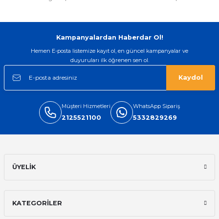
Kampanyalardan Haberdar Ol!
Hemen E-posta listemize kayıt ol, en güncel kampanyalar ve
duyuruları ilk öğrenen sen ol.
Kaydol
Müşteri Hizmetleri
WhatsApp Sipariş
2125521100
5332829269
ÜYELİK
KATEGORİLER