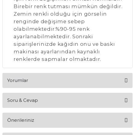
Birebir renk tutması mümkün değildir.
Zemin renkli olduğu için görselin
renginde değişime sebep
olabilmektedir.%90-95 renk
ayarlanabilmektedir. Sonraki
siparişlerinizde kağıdın onu ve baskı
makinası ayarlarından kaynaklı
renklerde sapmalar olmaktadır.
Yorumlar
Soru & Cevap
Bu ürüne ilk yorumu siz yapın!
Önerileriniz
Yorum Yaz
Ürün hakkında henüz soru sorulmamış.