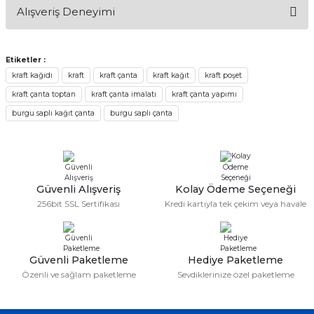
Bu ürünün fiyat bilgisi, resim, ürün açıklamalarında ve diğer
Alışveriş Deneyimi
konularda yetersiz gördüğünüz noktaları öneri formunu
Soru Sor
kullanarak tarafımıza iletebilirsiniz.
Görüş ve önerileriniz için teşekkür ederiz.
Etiketler :
Sitemize ilk yorumu siz yapın!
kraft kağıdı
kraft
kraft çanta
kraft kağıt
kraft poşet
Ürün resmi kalitesiz, bozuk veya görüntülenemiyor.
kraft çanta toptan
kraft çanta imalatı
kraft çanta yapımı
Ürün açıklamasında eksik bilgiler bulunuyor.
Deneyimini Paylaş
burgu saplı kağıt çanta
burgu saplı çanta
Ürün bilgilerinde hatalar bulunuyor.
Ürün fiyatı diğer sitelerden daha pahalı.
Bu ürüne benzer farklı alternatifler olmalı.
Güvenli Alışveriş
Kolay Ödeme Seçeneği
256bit SSL Sertifikası
Kredi kartıyla tek çekim veya havale
Gönder
Güvenli Paketleme
Hediye Paketleme
Özenli ve sağlam paketleme
Sevdiklerinize özel paketleme