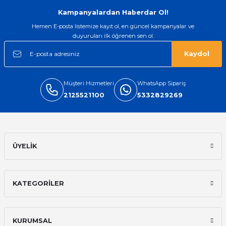
Kampanyalardan Haberdar Ol!
Hemen E-posta listemize kayıt ol, en güncel kampanyalar ve
duyuruları ilk öğrenen sen ol.
Kaydol
Müşteri Hizmetleri
WhatsApp Sipariş
2125521100
5332829269
ÜYELİK
KATEGORİLER
KURUMSAL