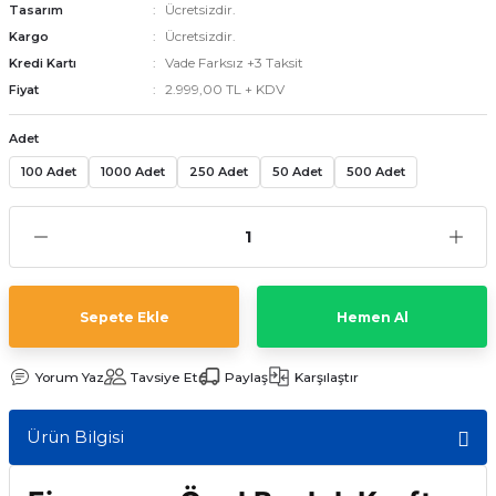
Ücretsizdir.
Tasarım
Ücretsizdir.
Kargo
Vade Farksız +3 Taksit
Kredi Kartı
emler
2.999,00 TL + KDV
Fiyat
Adet
100 Adet
1000 Adet
250 Adet
50 Adet
500 Adet
Sepete Ekle
Hemen Al
Yorum Yaz
Tavsiye Et
Paylaş
Karşılaştır
Ürün Bilgisi