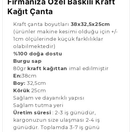
Firmanıza Özel Baskılı Kraft
Kağıt Çanta
Kraft çanta boyutları
38x32,5x25cm
(ürünler makine kesimi olduğu için +/-
1cm ölçülerinde küçük farklılıklar
olabilmektedir)
%100 doğa dostu
Burgu sap
80gr
kraft kağıttan
imal edilmiştir
En:
38cm
Boy:
32,5cm
Körük
25cm
Sağlam ve dayanıklı yapısı
Sağlam tutma yeri
Üretim süresi
: 2-3 iş günüdür,
kargonuzun size ulaşması 2-4 iş
günüdür. Toplamda 3-7 iş günü