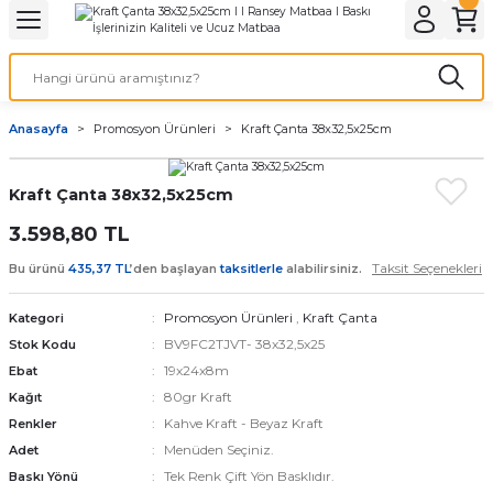
Geri Dön
Geri Dön
Geri Dön
Geri Dön
Geri Dön
Geri Dön
Geri Dön
eri
ı
nleri
 Ürünleri
ar
Anasayfa
Promosyon Ürünleri
Kraft Çanta 38x32,5x25cm
Baskı
si
rünler
Kraft Çanta 38x32,5x25cm
tiye
3.598,80 TL
deleri
ler
esi
Taksit Seçenekleri
Bu ürünü
435,37 TL
’den başlayan
taksitlerle
alabilirsiniz.
Promosyon Ürünleri
,
Kraft Çanta
Kategori
BV9FC2TJVT- 38x32,5x25
Stok Kodu
s Kağıdı
19x24x8m
Ebat
80gr Kraft
Kağıt
Kahve Kraft - Beyaz Kraft
Renkler
Menüden Seçiniz.
Adet
 Baskı
Tek Renk Çift Yön Basklıdır.
Baskı Yönü