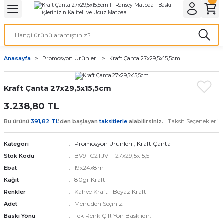
Geri Dön
Geri Dön
Geri Dön
Geri Dön
Geri Dön
Geri Dön
Geri Dön
eri
ı
nleri
 Ürünleri
ar
Anasayfa
Promosyon Ürünleri
Kraft Çanta 27x29,5x15,5cm
Baskı
si
rünler
Kraft Çanta 27x29,5x15,5cm
tiye
3.238,80 TL
deleri
ler
esi
Taksit Seçenekleri
Bu ürünü
391,82 TL
’den başlayan
taksitlerle
alabilirsiniz.
Promosyon Ürünleri
,
Kraft Çanta
Kategori
BV9FC2TJVT- 27x29,5x15,5
Stok Kodu
s Kağıdı
19x24x8m
Ebat
80gr Kraft
Kağıt
Kahve Kraft - Beyaz Kraft
Renkler
Menüden Seçiniz.
Adet
 Baskı
Tek Renk Çift Yön Basklıdır.
Baskı Yönü