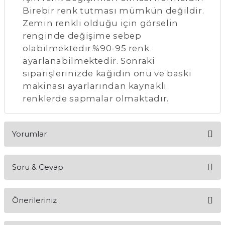
Birebir renk tutması mümkün değildir.
Zemin renkli olduğu için görselin
renginde değişime sebep
olabilmektedir.%90-95 renk
ayarlanabilmektedir. Sonraki
siparişlerinizde kağıdın onu ve baskı
makinası ayarlarından kaynaklı
renklerde sapmalar olmaktadır.
Yorumlar
Soru & Cevap
Bu ürüne ilk yorumu siz yapın!
Önerileriniz
Yorum Yaz
Ürün hakkında henüz soru sorulmamış.