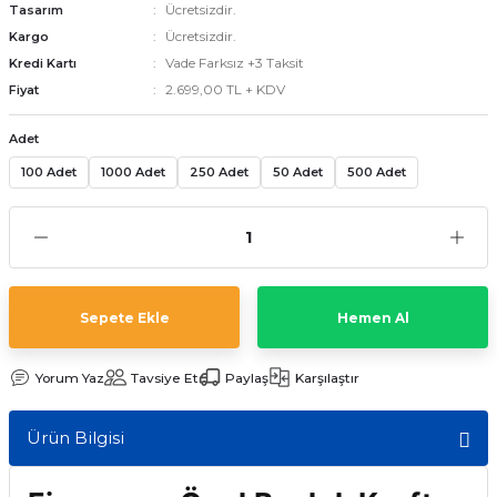
Ücretsizdir.
Tasarım
Ücretsizdir.
Kargo
Vade Farksız +3 Taksit
Kredi Kartı
emler
2.699,00 TL + KDV
Fiyat
Adet
100 Adet
1000 Adet
250 Adet
50 Adet
500 Adet
Sepete Ekle
Hemen Al
Yorum Yaz
Tavsiye Et
Paylaş
Karşılaştır
Ürün Bilgisi