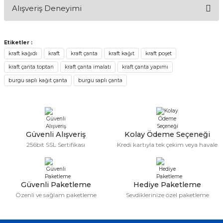
Bu ürünün fiyat bilgisi, resim, ürün açıklamalarında ve diğer
Alışveriş Deneyimi
konularda yetersiz gördüğünüz noktaları öneri formunu
Soru Sor
kullanarak tarafımıza iletebilirsiniz.
Görüş ve önerileriniz için teşekkür ederiz.
Etiketler :
Sitemize ilk yorumu siz yapın!
kraft kağıdı
kraft
kraft çanta
kraft kağıt
kraft poşet
Ürün resmi kalitesiz, bozuk veya görüntülenemiyor.
kraft çanta toptan
kraft çanta imalatı
kraft çanta yapımı
Ürün açıklamasında eksik bilgiler bulunuyor.
Deneyimini Paylaş
burgu saplı kağıt çanta
burgu saplı çanta
Ürün bilgilerinde hatalar bulunuyor.
Ürün fiyatı diğer sitelerden daha pahalı.
Bu ürüne benzer farklı alternatifler olmalı.
Güvenli Alışveriş
Kolay Ödeme Seçeneği
256bit SSL Sertifikası
Kredi kartıyla tek çekim veya havale
Gönder
Güvenli Paketleme
Hediye Paketleme
Özenli ve sağlam paketleme
Sevdiklerinize özel paketleme