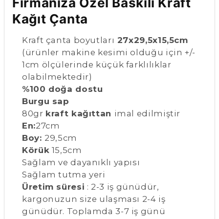
Firmanıza Özel Baskılı Kraft
Kağıt Çanta
Kraft çanta boyutları
27x29,5x15,5cm
(ürünler makine kesimi olduğu için +/-
1cm ölçülerinde küçük farklılıklar
olabilmektedir)
%100 doğa dostu
Burgu sap
80gr
kraft kağıttan
imal edilmiştir
En:
27cm
Boy:
29,5cm
Körük
15,5cm
Sağlam ve dayanıklı yapısı
Sağlam tutma yeri
Üretim süresi
: 2-3 iş günüdür,
kargonuzun size ulaşması 2-4 iş
günüdür. Toplamda 3-7 iş günü