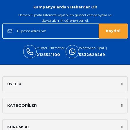
Kampanyalardan Haberdar Ol!
Hemen E-posta listemize kayıt ol, en güncel kampanyalar ve
duyuruları ilk öğrenen sen ol.
Kaydol
Müşteri Hizmetleri
WhatsApp Sipariş
2125521100
5332829269
ÜYELİK
KATEGORİLER
KURUMSAL