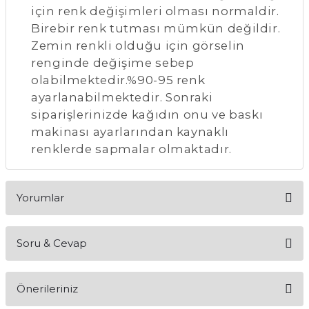
için renk değişimleri olması normaldir.
Birebir renk tutması mümkün değildir.
Zemin renkli olduğu için görselin
renginde değişime sebep
olabilmektedir.%90-95 renk
ayarlanabilmektedir. Sonraki
siparişlerinizde kağıdın onu ve baskı
makinası ayarlarından kaynaklı
renklerde sapmalar olmaktadır.
Yorumlar
Soru & Cevap
Bu ürüne ilk yorumu siz yapın!
Önerileriniz
Yorum Yaz
Ürün hakkında henüz soru sorulmamış.