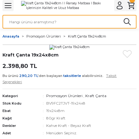
Geri Dön
Geri Dön
Geri Dön
Geri Dön
Geri Dön
Geri Dön
Geri Dön
eri
ı
nleri
 Ürünleri
ar
Anasayfa
Promosyon Ürünleri
Kraft Çanta 19x24x8cm
Baskı
si
rünler
Kraft Çanta 19x24x8cm
tiye
2.398,80 TL
deleri
ler
esi
Taksit
Bu ürünü
290,20 TL
’den başlayan
taksitlerle
alabilirsiniz.
Seçenekleri
Promosyon Ürünleri
,
Kraft Çanta
Kategori
s Kağıdı
BV9FC2TJVT-19x24x8
Stok Kodu
19x24x8m
Ebat
80gr Kraft
Kağıt
Kahve Kraft - Beyaz Kraft
Renkler
 Baskı
Menüden Seçiniz.
Adet