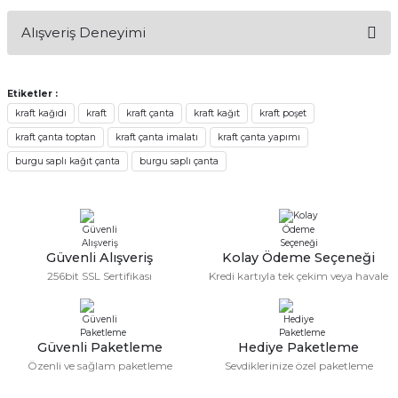
Bu ürünün fiyat bilgisi, resim, ürün açıklamalarında ve diğer
Alışveriş Deneyimi
konularda yetersiz gördüğünüz noktaları öneri formunu
Soru Sor
kullanarak tarafımıza iletebilirsiniz.
Görüş ve önerileriniz için teşekkür ederiz.
Etiketler :
Sitemize ilk yorumu siz yapın!
kraft kağıdı
kraft
kraft çanta
kraft kağıt
kraft poşet
Ürün resmi kalitesiz, bozuk veya görüntülenemiyor.
kraft çanta toptan
kraft çanta imalatı
kraft çanta yapımı
Ürün açıklamasında eksik bilgiler bulunuyor.
Deneyimini Paylaş
burgu saplı kağıt çanta
burgu saplı çanta
Ürün bilgilerinde hatalar bulunuyor.
Ürün fiyatı diğer sitelerden daha pahalı.
Bu ürüne benzer farklı alternatifler olmalı.
Güvenli Alışveriş
Kolay Ödeme Seçeneği
256bit SSL Sertifikası
Kredi kartıyla tek çekim veya havale
Gönder
Güvenli Paketleme
Hediye Paketleme
Özenli ve sağlam paketleme
Sevdiklerinize özel paketleme