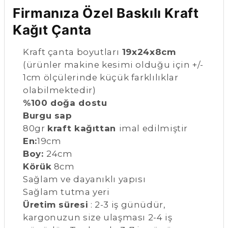
Firmanıza Özel Baskılı Kraft
Kağıt Çanta
Kraft çanta boyutları
19x24x8cm
(ürünler makine kesimi olduğu için +/-
1cm ölçülerinde küçük farklılıklar
olabilmektedir)
%100 doğa dostu
Burgu sap
80gr
kraft kağıttan
imal edilmiştir
En:
19cm
Boy:
24cm
Körük
8cm
Sağlam ve dayanıklı yapısı
Sağlam tutma yeri
Üretim süresi
: 2-3 iş günüdür,
kargonuzun size ulaşması 2-4 iş