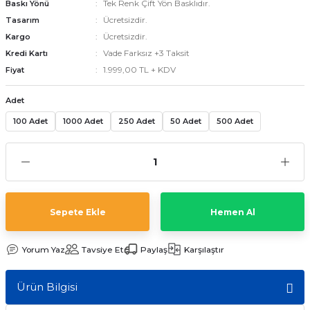
Tek Renk Çift Yön Basklıdır.
Baskı Yönü
Ücretsizdir.
Tasarım
Ücretsizdir.
Kargo
emler
Vade Farksız +3 Taksit
Kredi Kartı
1.999,00 TL + KDV
Fiyat
Adet
100 Adet
1000 Adet
250 Adet
50 Adet
500 Adet
Sepete Ekle
Hemen Al
Yorum Yaz
Tavsiye Et
Paylaş
Karşılaştır
Ürün Bilgisi