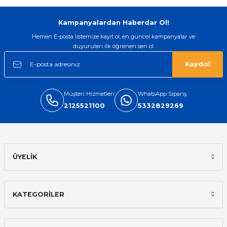
Kampanyalardan Haberdar Ol!
Hemen E-posta listemize kayıt ol, en güncel kampanyalar ve
duyuruları ilk öğrenen sen ol.
Kaydol
Müşteri Hizmetleri
WhatsApp Sipariş
2125521100
5332829269
ÜYELİK
KATEGORİLER