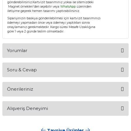
gönderebilirsiniz.Kartvizit tasarımınız yoksa ise sitemizdeki
Magnet örnekleri'den seçebilir veya
WhatsApp
üzerinden
iletişime geçerek hemen tasarımı yaptırabilirsiniz.
Siparişinizin baskıya gönderilebilmesi için kartvizit tasarımınızı
ödemeyi yapmadan önce veya ödemeyi yaptıktan sonra
onaylamanız gerekmektedir. Kargo süresi Mesafe Uzaklığına
göre 1 veya 2 günde teslim olmaktadır.
Yorumlar
Soru & Cevap
Bu ürüne ilk yorumu siz yapın!
Önerileriniz
Yorum Yaz
Ürün hakkında henüz soru sorulmamış.
Bu ürünün fiyat bilgisi, resim, ürün açıklamalarında ve diğer
Alışveriş Deneyimi
konularda yetersiz gördüğünüz noktaları öneri formunu
Soru Sor
kullanarak tarafımıza iletebilirsiniz.
Görüş ve önerileriniz için teşekkür ederiz.
Tavsiye Ürünler