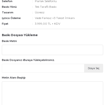
Parlak Selefonlu
Selefon
Tek Taraflı Baskı
Baskı Yönü
Ücresiz
Tasarım
emler
Vade Farksız +3 Taksit İmkanı
iyzico Ödeme
3.999,00 TL + KDV
Fiyat
Baskı Dosyası Yükleme
Baskı Metni
Baskı Dosyanız ıBuraya Yükleyebilirsiniz.
Dosya Seç
Metin Alanı Başlığı