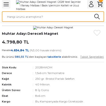
Geri Dön
Geri Dön
Geri Dön
Geri Dön
Geri Dön
Geri Dön
Geri Dön
eri
ı
nleri
 Ürünleri
ar
Baskı
si
rünler
Muhtar Adayı Dereceli Magnet
4.798,80 TL
tiye
Havale
4.654,84 TL
(%3,00 havale indirimi)
deleri
ler
esi
Taksit Seçenekleri
Bu ürünü
580,55 TL
’den başlayan
taksitlerle
alabilirsiniz.
2028MADM
Stok Kodu
1,5x6 cm Termometre
Derece
s Kağıdı
250 gr. Bristol Parlak Selefon
Kağıt
40 Mikron
Kalınlık
8 İş Günü
Üretim Süresi
8x6 cm
Ebat
 Baskı
Bu Kampanyada Kargo Ücretisizdir.
Kargo