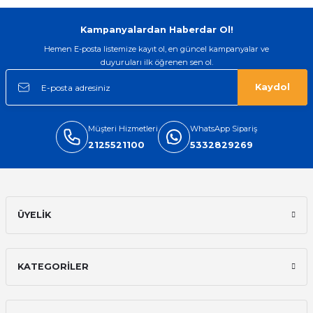
1.198,80 TL
322,80 TL
Kampanyalardan Haberdar Ol!
Hemen E-posta listemize kayıt ol, en güncel kampanyalar ve
Muhtar Adayı El İlanı
Muhtar Adayı Sticker Etiket
duyuruları ilk öğrenen sen ol.
Kaydol
838,80 TL
478,80 TL
Müşteri Hizmetleri
WhatsApp Sipariş
2125521100
5332829269
Muhtar Adayı Broşürü
ÜYELİK
1.198,80 TL
KATEGORİLER