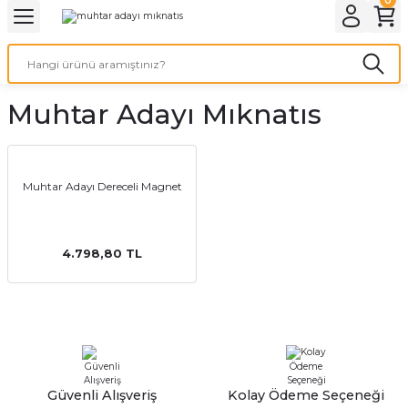
Geri Dön
Geri Dön
Geri Dön
Geri Dön
Geri Dön
Geri Dön
Geri Dön
eri
ı
nleri
 Ürünleri
ar
Muhtar Adayı Mıknatıs
Baskı
si
rünler
tiye
Muhtar Adayı Dereceli Magnet
deleri
ler
esi
4.798,80 TL
s Kağıdı
 Baskı
Güvenli Alışveriş
Kolay Ödeme Seçeneği