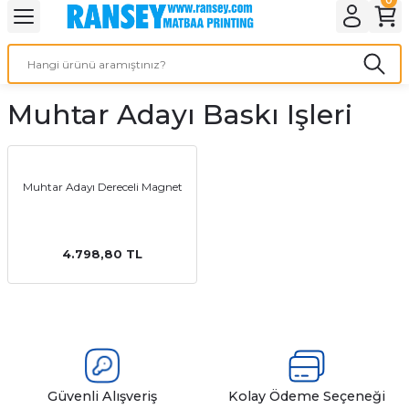
Geri Dön
Geri Dön
Geri Dön
Geri Dön
Geri Dön
Geri Dön
Geri Dön
eri
ı
nleri
 Ürünleri
ar
Muhtar Adayı Baskı Işleri
Baskı
si
rünler
tiye
Muhtar Adayı Dereceli Magnet
deleri
ler
esi
4.798,80 TL
s Kağıdı
 Baskı
Güvenli Alışveriş
Kolay Ödeme Seçeneği