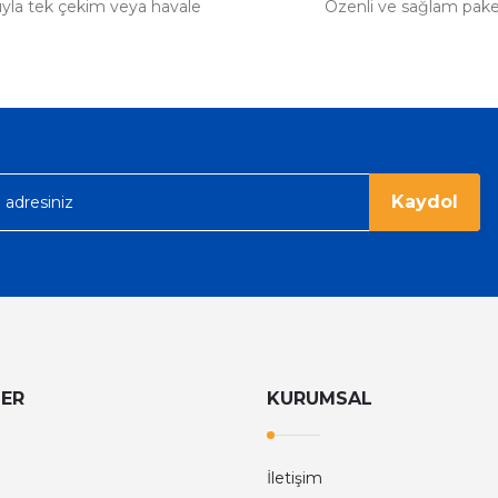
tıyla tek çekim veya havale
Özenli ve sağlam pak
Kaydol
LER
KURUMSAL
İletişim