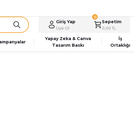
0
Giriş Yap
Sepetim
Üye Ol
0,00 TL
Yapay Zeka & Canva
İş
ampanyalar
Tasarım Baskı
Ortaklığı