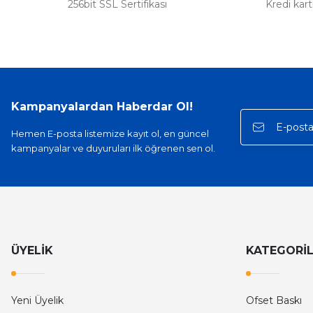
256bit SSL Sertifikası
Kredi kar
Kampanyalardan Haberdar Ol!
Hemen E-posta listemize kayıt ol, en güncel
kampanyalar ve duyuruları ilk öğrenen sen ol.
ÜYELİK
KATEGORİ
Yeni Üyelik
Ofset Baskı