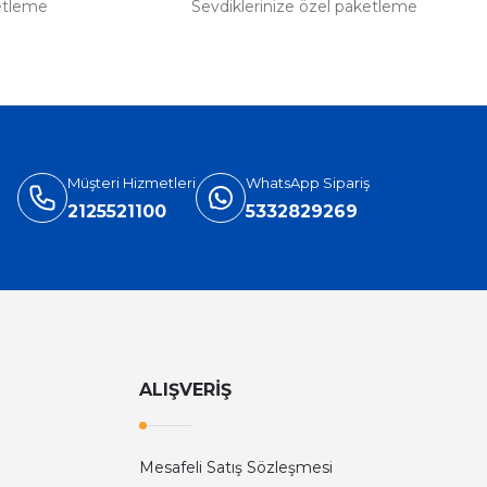
etleme
Sevdiklerinize özel paketleme
Müşteri Hizmetleri
WhatsApp Sipariş
2125521100
5332829269
ALIŞVERİŞ
Mesafeli Satış Sözleşmesi