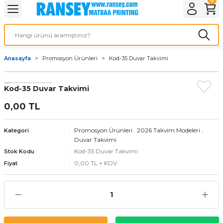
Geri Dön
Geri Dön
Geri Dön
Geri Dön
Geri Dön
Geri Dön
Geri Dön
eri
ı
nleri
 Ürünleri
ar
Anasayfa
Promosyon Ürünleri
Kod-35 Duvar Takvimi
Baskı
si
rünler
Kod-35 Duvar Takvimi
tiye
0,00 TL
deleri
ler
esi
Promosyon Ürünleri
,
2026 Takvim Modeleri
,
Kategori
Duvar Takvimi
Kod-35 Duvar Takvimi
Stok Kodu
s Kağıdı
0,00 TL + KDV
Fiyat
 Baskı