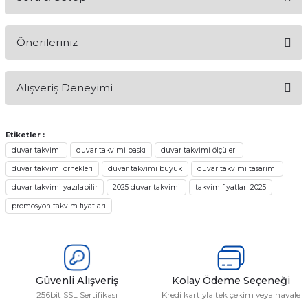
Bu ürüne ilk yorumu siz yapın!
Önerileriniz
Yorum Yaz
Ürün hakkında henüz soru sorulmamış.
Bu ürünün fiyat bilgisi, resim, ürün açıklamalarında ve diğer
Alışveriş Deneyimi
konularda yetersiz gördüğünüz noktaları öneri formunu
Soru Sor
kullanarak tarafımıza iletebilirsiniz.
Görüş ve önerileriniz için teşekkür ederiz.
Etiketler :
Sitemize ilk yorumu siz yapın!
duvar takvimi
duvar takvimi baskı
duvar takvimi ölçüleri
Ürün resmi kalitesiz, bozuk veya görüntülenemiyor.
duvar takvimi örnekleri
duvar takvimi büyük
duvar takvimi tasarımı
Ürün açıklamasında eksik bilgiler bulunuyor.
Deneyimini Paylaş
duvar takvimi yazılabilir
2025 duvar takvimi
takvim fiyatları 2025
Ürün bilgilerinde hatalar bulunuyor.
promosyon takvim fiyatları
Ürün fiyatı diğer sitelerden daha pahalı.
Bu ürüne benzer farklı alternatifler olmalı.
Güvenli Alışveriş
Kolay Ödeme Seçeneği
256bit SSL Sertifikası
Kredi kartıyla tek çekim veya havale