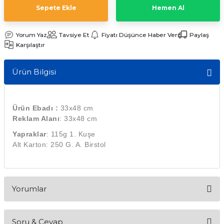
Sepete Ekle
Hemen Al
Yorum Yaz
Tavsiye Et
Fiyatı Düşünce Haber Ver
Paylaş
emler
Karşılaştır
Ürün Bilgisi
Ürün Ebadı :
33x48 cm
Reklam Alanı
: 33x48 cm
Yapraklar
: 115g 1. Kuşe
Alt Karton: 250 G. A. Birstol
Yorumlar
Soru & Cevap