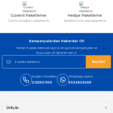
Gönder
Güvenli Paketleme
Hediye Paketleme
Özenli ve sağlam paketleme
Sevdiklerinize özel paketleme
Kampanyalardan Haberdar Ol!
Hemen E-posta listemize kayıt ol, en güncel kampanyalar ve
duyuruları ilk öğrenen sen ol.
Kaydol
Müşteri Hizmetleri
WhatsApp Sipariş
2125521100
5332829269
ÜYELİK