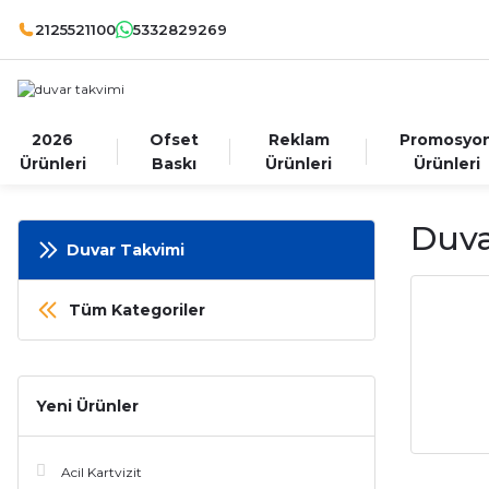
2125521100
5332829269
2026
Ofset
Reklam
Promosyo
Ürünleri
Baskı
Ürünleri
Ürünleri
Duva
Duvar Takvimi
Tüm Kategoriler
Yeni Ürünler
Acil Kartvizit