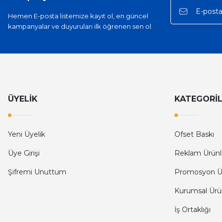
Hemen E-posta listemize kayıt ol, en güncel
kampanyalar ve duyuruları ilk öğrenen sen ol.
ÜYELİK
KATEGORİ
Yeni Üyelik
Ofset Baskı
Üye Girişi
Reklam Ürünl
Şifremi Unuttum
Promosyon Ü
Kurumsal Ürü
İş Ortaklığı