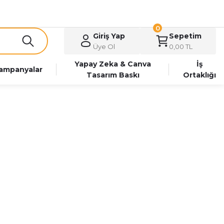
0
Giriş Yap
Sepetim
Üye Ol
0,00 TL
Yapay Zeka & Canva
İş
ampanyalar
Tasarım Baskı
Ortaklığı