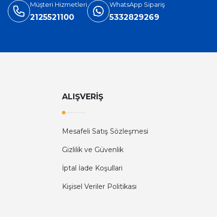
Müşteri Hizmetleri
WhatsApp Sipariş
2125521100
5332829269
ALIŞVERİŞ
Mesafeli Satış Sözleşmesi
Gizlilik ve Güvenlik
İptal İade Koşullari
Kişisel Veriler Politikası