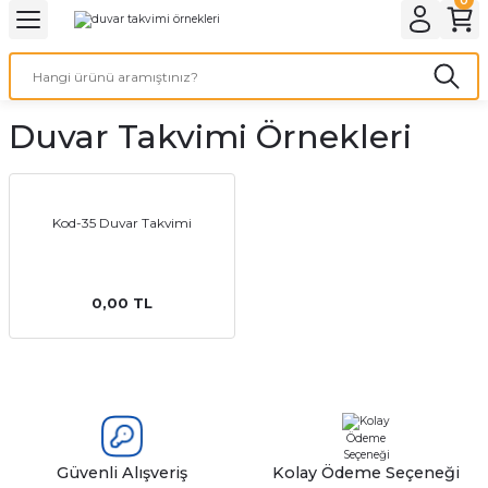
Geri Dön
Geri Dön
Geri Dön
Geri Dön
Geri Dön
Geri Dön
Geri Dön
eri
ı
nleri
 Ürünleri
ar
Duvar Takvimi Örnekleri
Baskı
si
rünler
tiye
Kod-35 Duvar Takvimi
deleri
ler
esi
0,00 TL
s Kağıdı
 Baskı
Güvenli Alışveriş
Kolay Ödeme Seçeneği