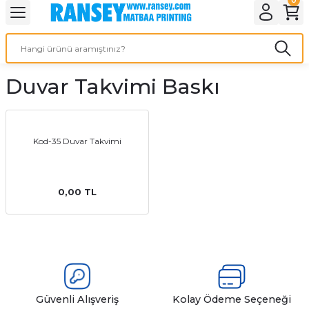
Geri Dön
Geri Dön
Geri Dön
Geri Dön
Geri Dön
Geri Dön
Geri Dön
eri
ı
nleri
 Ürünleri
ar
Duvar Takvimi Baskı
Baskı
si
rünler
tiye
Kod-35 Duvar Takvimi
deleri
ler
esi
0,00 TL
s Kağıdı
 Baskı
Güvenli Alışveriş
Kolay Ödeme Seçeneği