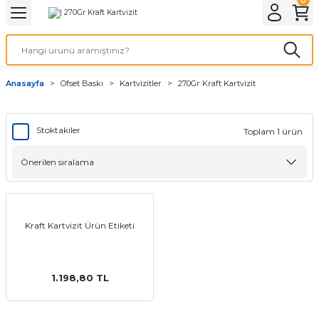
Geri Dön
Geri Dön
Geri Dön
Geri Dön
Geri Dön
Geri Dön
Geri Dön
eri
ı
nleri
 Ürünleri
ar
Anasayfa
Ofset Baskı
Kartvizitler
270Gr Kraft Kartvizit
Baskı
si
rünler
tiye
Stoktakiler
Toplam 1 ürün
deleri
ler
esi
Kraft Kartvizit Ürün Etiketi
s Kağıdı
1.198,80 TL
 Baskı