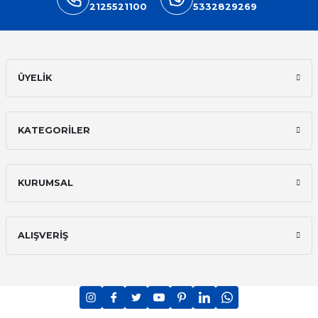
2125521100
5332829269
ÜYELİK
KATEGORİLER
KURUMSAL
ALIŞVERİŞ
PCI-DSS Ödeme Güvenliği