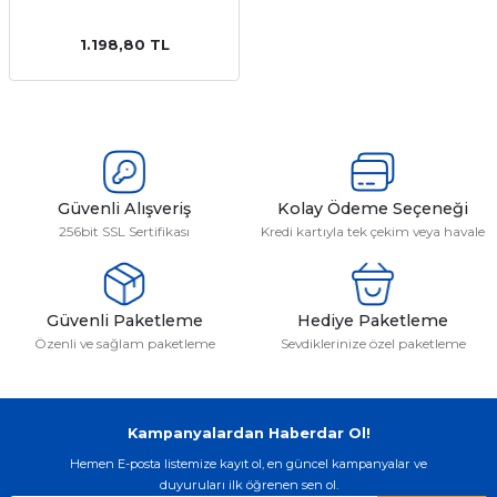
1.198,80 TL
emler
Güvenli Alışveriş
Kolay Ödeme Seçeneği
256bit SSL Sertifikası
Kredi kartıyla tek çekim veya havale
Güvenli Paketleme
Hediye Paketleme
Özenli ve sağlam paketleme
Sevdiklerinize özel paketleme
Kampanyalardan Haberdar Ol!
Hemen E-posta listemize kayıt ol, en güncel kampanyalar ve
duyuruları ilk öğrenen sen ol.