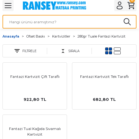
Geri Dön
Geri Dön
Geri Dön
Geri Dön
Geri Dön
Geri Dön
Geri Dön
eri
ı
nleri
 Ürünleri
ar
Anasayfa
Ofset Baskı
Kartvizitler
280gr Tuale Fantazi Kartvizit
Baskı
si
rünler
FİLTRELE
SIRALA
tiye
deleri
ler
esi
Fantazi Kartvizit Çift Taraflı
Fantazi Kartvizit Tek Taraflı
922,80 TL
682,80 TL
s Kağıdı
Fantazi Tual Kağıda Sıvamalı
 Baskı
Kartvizit