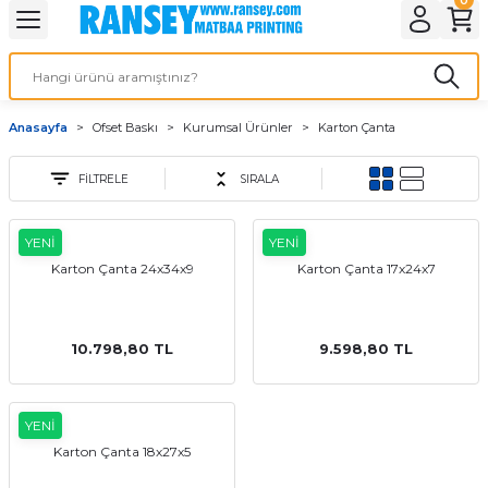
Geri Dön
Geri Dön
Geri Dön
Geri Dön
Geri Dön
Geri Dön
Geri Dön
eri
ı
nleri
 Ürünleri
ar
Anasayfa
Ofset Baskı
Kurumsal Ürünler
Karton Çanta
Baskı
si
rünler
FİLTRELE
SIRALA
tiye
YENİ
YENİ
deleri
ler
esi
Karton Çanta 24x34x9
Karton Çanta 17x24x7
10.798,80 TL
9.598,80 TL
s Kağıdı
YENİ
Karton Çanta 18x27x5
 Baskı