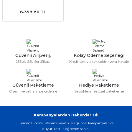
8.398,80 TL
emler
Güvenli Alışveriş
Kolay Ödeme Seçeneği
256bit SSL Sertifikası
Kredi kartıyla tek çekim veya havale
Güvenli Paketleme
Hediye Paketleme
Özenli ve sağlam paketleme
Sevdiklerinize özel paketleme
Kampanyalardan Haberdar Ol!
Hemen E-posta listemize kayıt ol, en güncel kampanyalar ve
duyuruları ilk öğrenen sen ol.