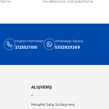
etleme
Sevdiklerinize özel paketleme
Müşteri Hizmetleri
WhatsApp Sipariş
2125521100
5332829269
ALIŞVERİŞ
Mesafeli Satış Sözleşmesi