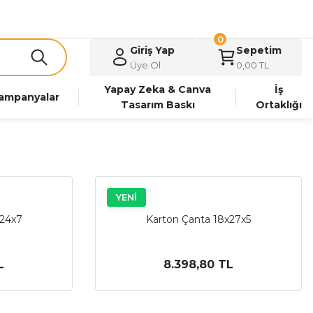
0
Giriş Yap
Sepetim
Üye Ol
0,00 TL
Yapay Zeka & Canva
İş
ampanyalar
Tasarım Baskı
Ortaklığı
YENİ
x24x7
Karton Çanta 18x27x5
L
8.398,80 TL