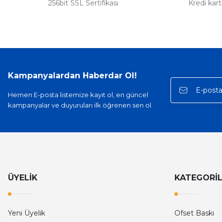
256bit SSL Sertifikası
Kredi kar
Kampanyalardan Haberdar Ol!
Hemen E-posta listemize kayıt ol, en güncel
kampanyalar ve duyuruları ilk öğrenen sen ol.
ÜYELİK
KATEGORİ
Yeni Üyelik
Ofset Baskı