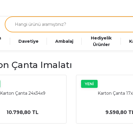
n
Hediyelik
Davetiye
Ambalaj
K
Ürünler
on Çanta Imalatı
YENİ
Karton Çanta 24x34x9
Karton Çanta 17
10.798,80 TL
9.598,80 T