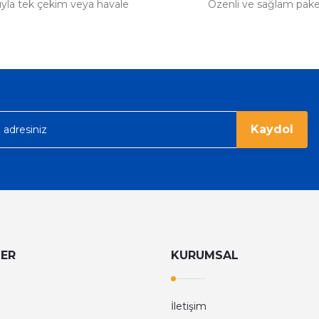
tıyla tek çekim veya havale
Özenli ve sağlam pak
Kaydol
LER
KURUMSAL
İletişim