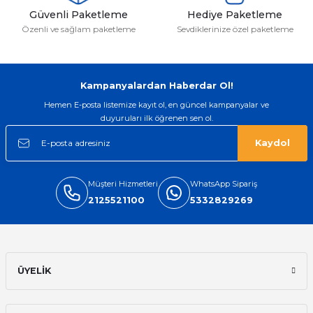
Güvenli Paketleme
Hediye Paketleme
Özenli ve sağlam paketleme
Sevdiklerinize özel paketleme
Kampanyalardan Haberdar Ol!
Hemen E-posta listemize kayıt ol, en güncel kampanyalar ve
duyuruları ilk öğrenen sen ol.
Kaydol
Müşteri Hizmetleri
WhatsApp Sipariş
2125521100
5332829269
ÜYELİK