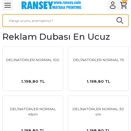
Geri Dön
Geri Dön
Geri Dön
Geri Dön
Geri Dön
Geri Dön
Geri Dön
eri
ı
nleri
 Ürünleri
ar
Reklam Dubası En Ucuz
Baskı
si
rünler
tiye
DELİNATÖRLER NORMAL 100
DELİNATÖRLER NORMAL 75
deleri
ler
esi
1.198,80 TL
1.198,80 TL
s Kağıdı
DELİNATÖRLER NORMAL
DELİNATÖRLER NORMAL 30
45cm
cm
 Baskı
1.198,80 TL
1.198,80 TL