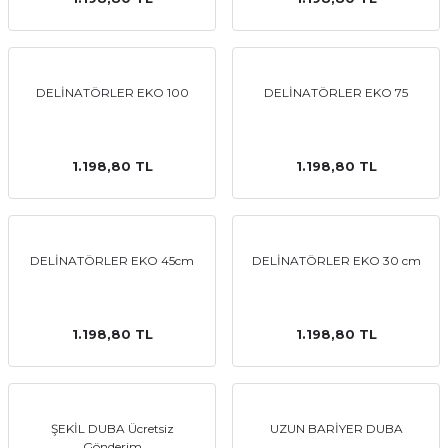
emler
DELİNATÖRLER EKO 100
DELİNATÖRLER EKO 75
1.198,80 TL
1.198,80 TL
DELİNATÖRLER EKO 45cm
DELİNATÖRLER EKO 30 cm
1.198,80 TL
1.198,80 TL
ŞEKİL DUBA Ücretsiz
UZUN BARİYER DUBA
Gönderim