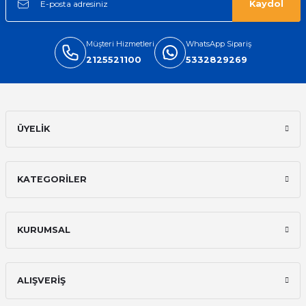
Kaydol
Müşteri Hizmetleri
WhatsApp Sipariş
2125521100
5332829269
ÜYELİK
KATEGORİLER
KURUMSAL
ALIŞVERİŞ