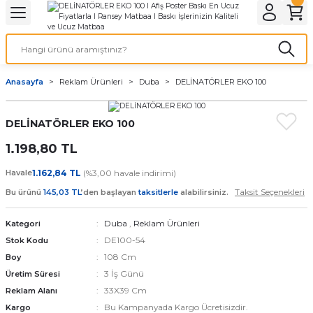
Geri Dön
Geri Dön
Geri Dön
Geri Dön
Geri Dön
Geri Dön
Geri Dön
eri
ı
nleri
 Ürünleri
ar
Anasayfa
Reklam Ürünleri
Duba
DELİNATÖRLER EKO 100
Baskı
si
rünler
DELİNATÖRLER EKO 100
tiye
1.198,80 TL
deleri
ler
esi
Havale
1.162,84 TL
(%3,00 havale indirimi)
Taksit Seçenekleri
Bu ürünü
145,03 TL
’den başlayan
taksitlerle
alabilirsiniz.
Duba
,
Reklam Ürünleri
Kategori
s Kağıdı
DE100-54
Stok Kodu
108 Cm
Boy
3 İş Günü
Üretim Süresi
33X39 Cm
Reklam Alanı
 Baskı
Bu Kampanyada Kargo Ücretisizdir.
Kargo