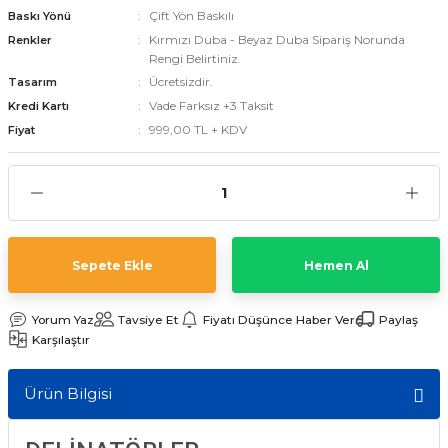
Çift Yön Baskılı
Baskı Yönü
Kırmızı Duba - Beyaz Duba Sipariş Norunda
Renkler
Rengi Belirtiniz.
emler
Ücretsizdir.
Tasarım
Vade Farksız +3 Taksit
Kredi Kartı
999,00 TL + KDV
Fiyat
Sepete Ekle
Hemen Al
Yorum Yaz
Tavsiye Et
Fiyatı Düşünce Haber Ver
Paylaş
Karşılaştır
Ürün Bilgisi