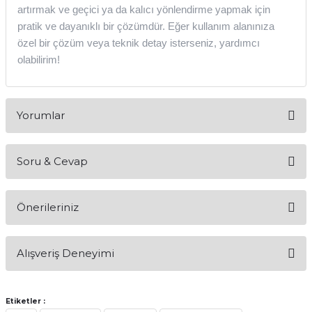
artırmak ve geçici ya da kalıcı yönlendirme yapmak için
pratik ve dayanıklı bir çözümdür. Eğer kullanım alanınıza
özel bir çözüm veya teknik detay isterseniz, yardımcı
olabilirim!
Yorumlar
Soru & Cevap
Bu ürüne ilk yorumu siz yapın!
Önerileriniz
Yorum Yaz
Ürün hakkında henüz soru sorulmamış.
Bu ürünün fiyat bilgisi, resim, ürün açıklamalarında ve diğer
Alışveriş Deneyimi
konularda yetersiz gördüğünüz noktaları öneri formunu
Soru Sor
kullanarak tarafımıza iletebilirsiniz.
Görüş ve önerileriniz için teşekkür ederiz.
Etiketler :
Sitemize ilk yorumu siz yapın!