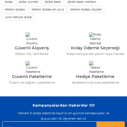
duba
duba ürünleri
dijital baskı
dijital baskı merkezi
Ürün resmi kalitesiz, bozuk veya görüntülenemiyor.
reklam dubası
reklam dubası en ucuz
reklam dubası ölçüleri
Ürün açıklamasında eksik bilgiler bulunuyor.
Deneyimini Paylaş
uzun bariyer duba
Ürün bilgilerinde hatalar bulunuyor.
Ürün fiyatı diğer sitelerden daha pahalı.
Bu ürüne benzer farklı alternatifler olmalı.
Güvenli Alışveriş
Kolay Ödeme Seçeneği
256bit SSL Sertifikası
Kredi kartıyla tek çekim veya havale
Gönder
Güvenli Paketleme
Hediye Paketleme
Özenli ve sağlam paketleme
Sevdiklerinize özel paketleme
Kampanyalardan Haberdar Ol!
Hemen E-posta listemize kayıt ol, en güncel kampanyalar ve
duyuruları ilk öğrenen sen ol.