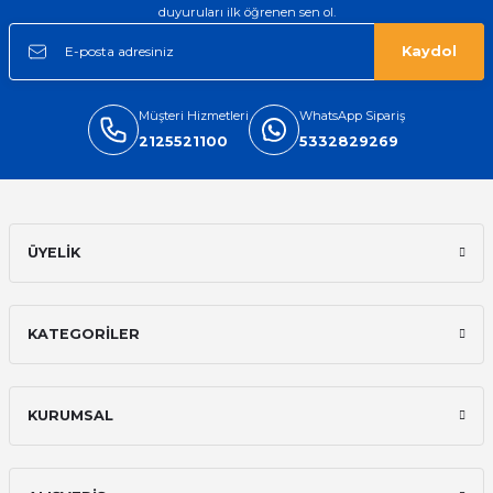
duyuruları ilk öğrenen sen ol.
Kaydol
Müşteri Hizmetleri
WhatsApp Sipariş
2125521100
5332829269
ÜYELİK
KATEGORİLER
KURUMSAL