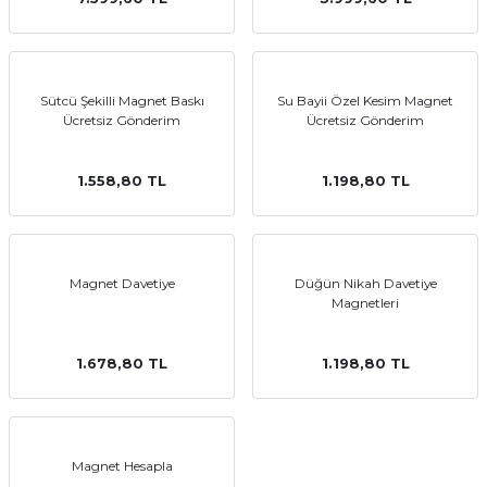
emler
Sütcü Şekilli Magnet Baskı
Su Bayii Özel Kesim Magnet
Ücretsiz Gönderim
Ücretsiz Gönderim
1.558,80 TL
1.198,80 TL
Magnet Davetiye
Düğün Nikah Davetiye
Magnetleri
1.678,80 TL
1.198,80 TL
Magnet Hesapla