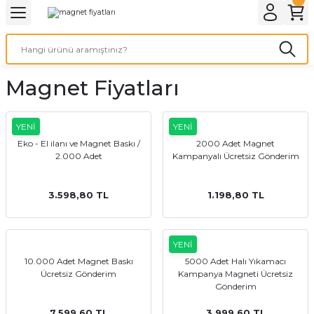
Geri Dön
Geri Dön
Geri Dön
Geri Dön
Geri Dön
Geri Dön
Geri Dön
eri
ı
nleri
 Ürünleri
ar
Magnet Fiyatları
Baskı
si
rünler
tiye
YENİ
YENİ
Eko - El ilanı ve Magnet Baskı /
2000 Adet Magnet
2.000 Adet
Kampanyalı Ücretsiz Gönderim
deleri
ler
esi
3.598,80 TL
1.198,80 TL
s Kağıdı
YENİ
10.000 Adet Magnet Baskı
5000 Adet Halı Yıkamacı
Ücretsiz Gönderim
Kampanya Magneti Ücretsiz
Gönderim
 Baskı
7.599,60 TL
3.999,60 TL