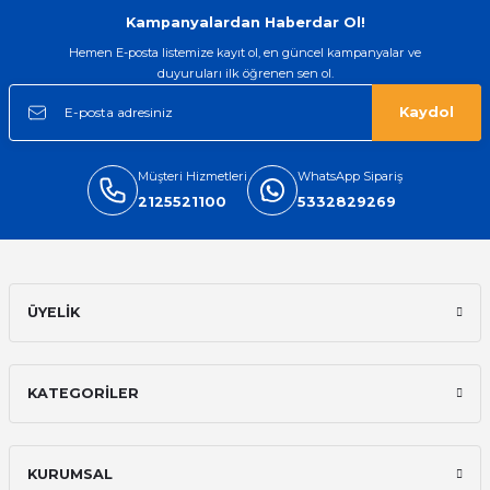
Kampanyalardan Haberdar Ol!
Hemen E-posta listemize kayıt ol, en güncel kampanyalar ve
duyuruları ilk öğrenen sen ol.
Kaydol
Müşteri Hizmetleri
WhatsApp Sipariş
2125521100
5332829269
ÜYELİK
KATEGORİLER
KURUMSAL