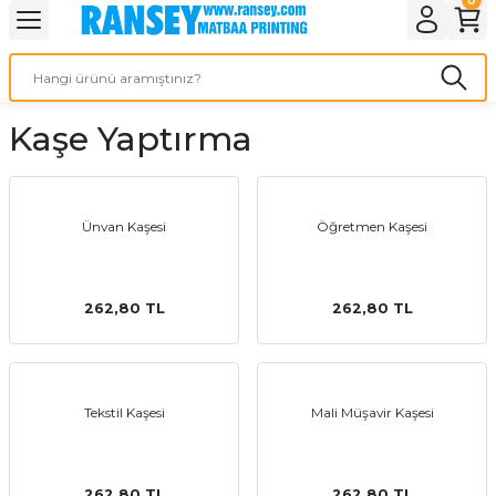
Geri Dön
Geri Dön
Geri Dön
Geri Dön
Geri Dön
Geri Dön
Geri Dön
eri
ı
nleri
 Ürünleri
ar
Kaşe Yaptırma
Baskı
si
rünler
tiye
Ünvan Kaşesi
Öğretmen Kaşesi
deleri
ler
esi
262,80 TL
262,80 TL
s Kağıdı
Tekstil Kaşesi
Mali Müşavir Kaşesi
 Baskı
262,80 TL
262,80 TL