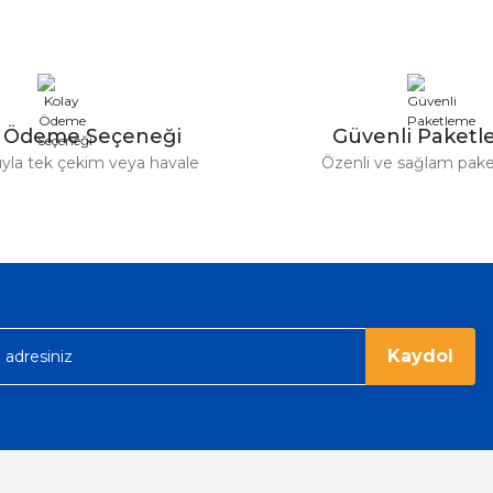
y Ödeme Seçeneği
Güvenli Paket
tıyla tek çekim veya havale
Özenli ve sağlam pak
Gönder
Kaydol