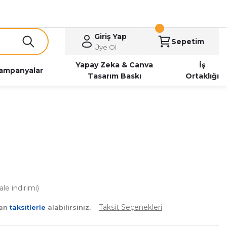
Giriş Yap
Sepetim
Üye Ol
Yapay Zeka & Canva
İş
ampanyalar
Tasarım Baskı
Ortaklığı
le indirimi)
Taksit Seçenekleri
yan
taksitlerle
alabilirsiniz.