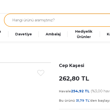
n
Hediyelik
Davetiye
Ambalaj
K
Ürünler
Cep Kaşesi
262,80 TL
254,92 TL
(%3,00 hava
Havale
Bu ürünü
31,79 TL
’den başla