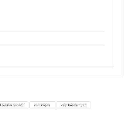
a iletebilirsiniz.
 kaşesi örneği
cep kaşesi
cep kaşesi fiyat