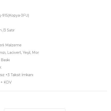
ş-915(Kopya-3FU)
 /3 Satır
Yerli Malzeme
mızı, Lacivert, Yeşil, Mor
ı Baskı
r.
sız +3 Taksit İmkanı
L + KDV