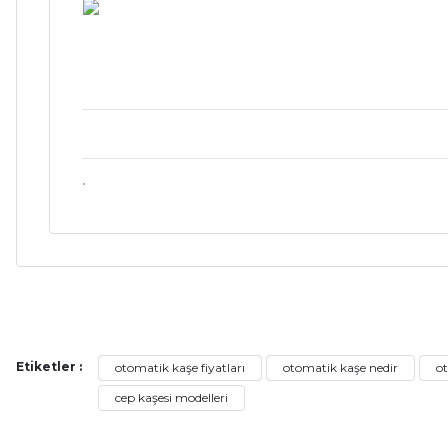
.
Bu ürünün fiyat bilgisi, resim, ürün açıklamalarında ve diğer ko
Görüş ve önerileriniz için teşekkür ederiz.
Etiketler :
otomatik kaşe fiyatları
otomatik kaşe nedir
o
Ürün resmi kalitesiz, bozuk veya görüntülenemiyor.
cep kaşesi modelleri
Ürün açıklamasında eksik bilgiler bulunuyor.
Ürün bilgilerinde hatalar bulunuyor.