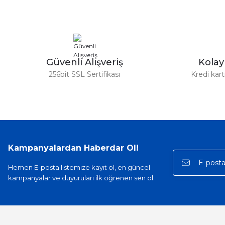
Ürün fiyatı diğer sitelerden daha pahalı.
Bu ürüne benzer farklı alternatifler olmalı.
Güvenli Alışveriş
Kola
256bit SSL Sertifikası
Kredi kar
Kampanyalardan Haberdar Ol!
Hemen E-posta listemize kayıt ol, en güncel
kampanyalar ve duyuruları ilk öğrenen sen ol.