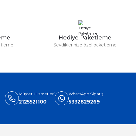
leme
Hediye Paketleme
etleme
Sevdiklerinize özel paketleme
Müşteri Hizmetleri
WhatsApp Sipariş
2125521100
5332829269