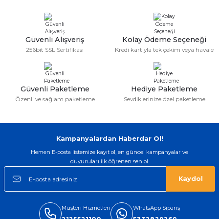
Ürün fiyatı diğer sitelerden daha pahalı.
Bu ürüne benzer farklı alternatifler olmalı.
Güvenli Alışveriş
Kolay Ödeme Seçeneği
256bit SSL Sertifikası
Kredi kartıyla tek çekim veya havale
Gönder
Güvenli Paketleme
Hediye Paketleme
Özenli ve sağlam paketleme
Sevdiklerinize özel paketleme
Kampanyalardan Haberdar Ol!
Hemen E-posta listemize kayıt ol, en güncel kampanyalar ve
duyuruları ilk öğrenen sen ol.
Kaydol
Müşteri Hizmetleri
WhatsApp Sipariş