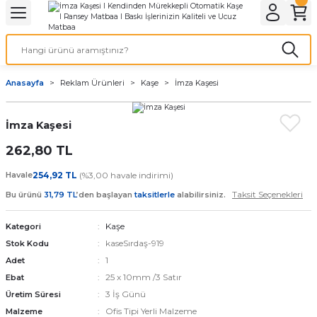
Geri Dön
Geri Dön
Geri Dön
Geri Dön
Geri Dön
Geri Dön
Geri Dön
eri
ı
nleri
 Ürünleri
ar
Anasayfa
Reklam Ürünleri
Kaşe
İmza Kaşesi
Baskı
si
rünler
İmza Kaşesi
tiye
262,80 TL
deleri
ler
esi
Havale
254,92 TL
(%3,00 havale indirimi)
Taksit Seçenekleri
Bu ürünü
31,79 TL
’den başlayan
taksitlerle
alabilirsiniz.
Kaşe
Kategori
s Kağıdı
kaseSırdaş-919
Stok Kodu
1
Adet
25 x 10mm /3 Satır
Ebat
3 İş Günü
Üretim Süresi
 Baskı
Ofis Tipi Yerli Malzeme
Malzeme