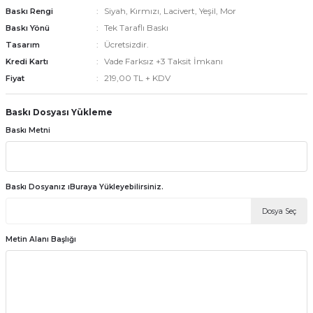
Siyah, Kırmızı, Lacivert, Yeşil, Mor
Baskı Rengi
Tek Taraflı Baskı
Baskı Yönü
Ücretsizdir.
Tasarım
emler
Vade Farksız +3 Taksit İmkanı
Kredi Kartı
219,00 TL + KDV
Fiyat
Baskı Dosyası Yükleme
Baskı Metni
Baskı Dosyanız ıBuraya Yükleyebilirsiniz.
Dosya Seç
Metin Alanı Başlığı