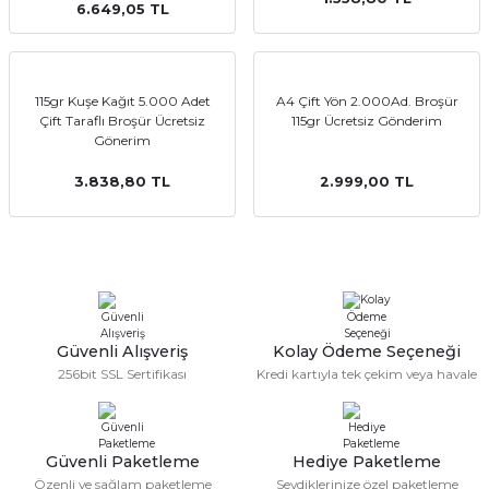
6.649,05 TL
emler
115gr Kuşe Kağıt 5.000 Adet
A4 Çift Yön 2.000Ad. Broşür
Çift Taraflı Broşür Ücretsiz
115gr Ücretsiz Gönderim
Gönerim
3.838,80 TL
2.999,00 TL
Güvenli Alışveriş
Kolay Ödeme Seçeneği
256bit SSL Sertifikası
Kredi kartıyla tek çekim veya havale
Güvenli Paketleme
Hediye Paketleme
Özenli ve sağlam paketleme
Sevdiklerinize özel paketleme