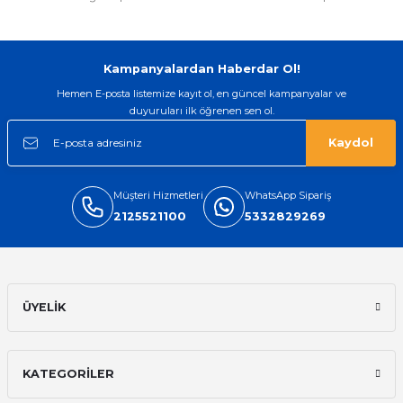
Kampanyalardan Haberdar Ol!
Hemen E-posta listemize kayıt ol, en güncel kampanyalar ve
duyuruları ilk öğrenen sen ol.
Kaydol
Müşteri Hizmetleri
WhatsApp Sipariş
2125521100
5332829269
ÜYELİK
KATEGORİLER