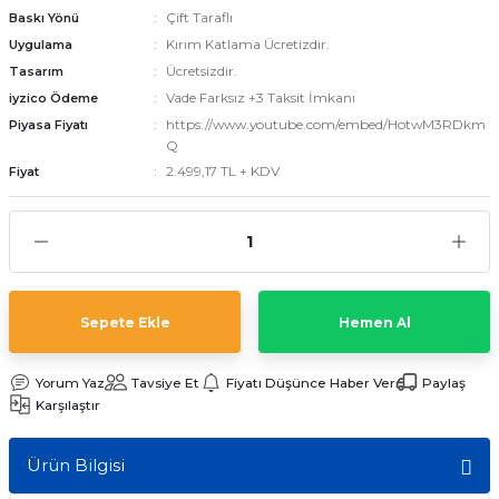
Çift Taraflı
Baskı Yönü
Kırım Katlama Ücretizdir.
Uygulama
Ücretsizdir.
Tasarım
emler
Vade Farksız +3 Taksit İmkanı
iyzico Ödeme
https://www.youtube.com/embed/HotwM3RDkm
Piyasa Fiyatı
Q
2.499,17 TL + KDV
Fiyat
Sepete Ekle
Hemen Al
Yorum Yaz
Tavsiye Et
Fiyatı Düşünce Haber Ver
Paylaş
Karşılaştır
Ürün Bilgisi