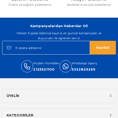
Özenli ve sağlam paketleme
Sevdiklerinize özel paketleme
Kampanyalardan Haberdar Ol!
Hemen E-posta listemize kayıt ol, en güncel kampanyalar ve
duyuruları ilk öğrenen sen ol.
Kaydol
Müşteri Hizmetleri
WhatsApp Sipariş
2125521100
5332829269
ÜYELİK
KATEGORİLER