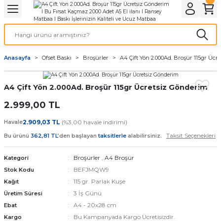
Geri Dön
Geri Dön
Geri Dön
Geri Dön
Geri Dön
Geri Dön
Geri Dön
eri
ı
nleri
 Ürünleri
ar
Anasayfa
Ofset Baskı
Broşürler
A4 Çift Yön 2.000Ad. Broşür 115gr Ücr
Baskı
si
rünler
A4 Çift Yön 2.000Ad. Broşür 115gr Ücretsiz Gönderim
tiye
2.999,00 TL
deleri
ler
esi
Havale
2.909,03 TL
(%3,00 havale indirimi)
Taksit Seçenekleri
Bu ürünü
362,81 TL
’den başlayan
taksitlerle
alabilirsiniz.
Broşürler
,
A4 Broşür
Kategori
s Kağıdı
BEFJMQW9
Stok Kodu
115 gr. Parlak Kuşe
Kağıt
3 İş Günü
Üretim Süresi
A4 - 20x28 cm
Ebat
 Baskı
Bu Kampanyada Kargo Ücretisizdir.
Kargo