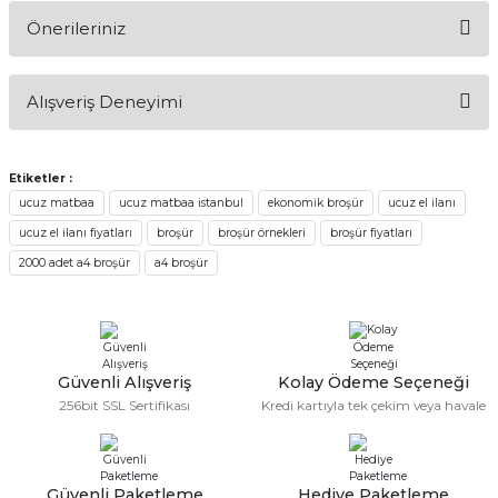
Önerileriniz
Yorum Yaz
Ürün hakkında henüz soru sorulmamış.
Bu ürünün fiyat bilgisi, resim, ürün açıklamalarında ve diğer
Alışveriş Deneyimi
konularda yetersiz gördüğünüz noktaları öneri formunu
Soru Sor
kullanarak tarafımıza iletebilirsiniz.
Görüş ve önerileriniz için teşekkür ederiz.
Etiketler :
Sitemize ilk yorumu siz yapın!
ucuz matbaa
ucuz matbaa istanbul
ekonomik broşür
ucuz el ilanı
Ürün resmi kalitesiz, bozuk veya görüntülenemiyor.
ucuz el ilanı fiyatları
broşür
broşür örnekleri
broşür fiyatları
Ürün açıklamasında eksik bilgiler bulunuyor.
Deneyimini Paylaş
2000 adet a4 broşür
a4 broşür
Ürün bilgilerinde hatalar bulunuyor.
Ürün fiyatı diğer sitelerden daha pahalı.
Bu ürüne benzer farklı alternatifler olmalı.
Güvenli Alışveriş
Kolay Ödeme Seçeneği
256bit SSL Sertifikası
Kredi kartıyla tek çekim veya havale
Gönder
Güvenli Paketleme
Hediye Paketleme