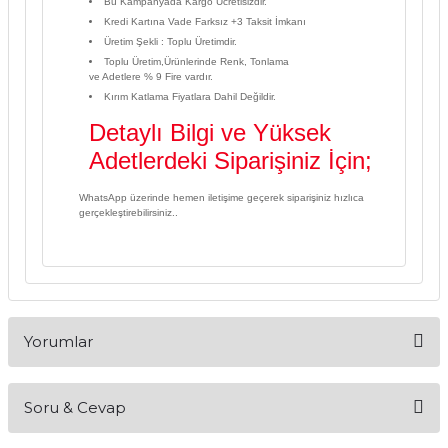
Bu Kampanyada Kargo Ücretisizdir.
Kredi Kartına Vade Farksız +3 Taksit İmkanı
Üretim Şekli : Toplu Üretimdir.
Toplu Üretim,Ürünlerinde Renk, Tonlama
ve Adetlere % 9 Fire vardır.
Kırım Katlama Fiyatlara Dahil Değildir.
Detaylı Bilgi ve Yüksek
Adetlerdeki Siparişiniz İçin;
WhatsApp üzerinde hemen iletişime geçerek siparişiniz hızlıca
gerçekleştirebilirsiniz..
Yorumlar
Soru & Cevap
Bu ürüne ilk yorumu siz yapın!