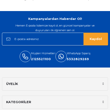
Kampanyalardan Haberdar Ol!
Hemen E-posta listemize kayıt ol, en güncel kampanyalar ve
duyuruları ilk öğrenen sen ol.
Kaydol
Müşteri Hizmetleri
WhatsApp Sipariş
2125521100
5332829269
ÜYELİK
KATEGORİLER