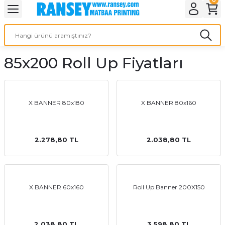
Geri Dön
Geri Dön
Geri Dön
Geri Dön
Geri Dön
Geri Dön
Geri Dön
eri
ı
nleri
 Ürünleri
ar
85x200 Roll Up Fiyatları
Baskı
si
rünler
tiye
X BANNER 80x180
X BANNER 80x160
deleri
ler
esi
2.278,80 TL
2.038,80 TL
s Kağıdı
X BANNER 60x160
Roll Up Banner 200X150
 Baskı
2.038,80 TL
3.598,80 TL