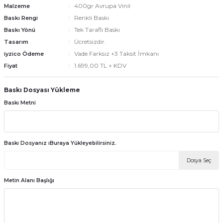
400gr Avrupa Vinil
Malzeme
Renkli Baskı
Baskı Rengi
Tek Taraflı Baskı
Baskı Yönü
emler
Ücretsizdir.
Tasarım
Vade Farksız +3 Taksit İmkanı
iyzico Ödeme
1.699,00 TL + KDV
Fiyat
Baskı Dosyası Yükleme
Baskı Metni
Baskı Dosyanız ıBuraya Yükleyebilirsiniz.
Dosya Seç
Metin Alanı Başlığı