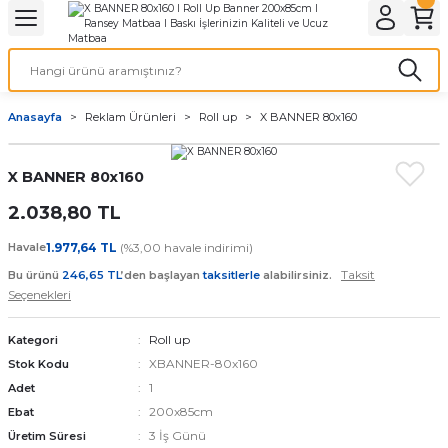
Geri Dön
Geri Dön
Geri Dön
Geri Dön
Geri Dön
Geri Dön
Geri Dön
eri
ı
nleri
 Ürünleri
ar
Anasayfa
Reklam Ürünleri
Roll up
X BANNER 80x160
Baskı
si
rünler
X BANNER 80x160
tiye
2.038,80 TL
deleri
ler
esi
Havale
1.977,64 TL
(%3,00 havale indirimi)
Taksit
Bu ürünü
246,65 TL
’den başlayan
taksitlerle
alabilirsiniz.
Seçenekleri
s Kağıdı
Roll up
Kategori
XBANNER-80x160
Stok Kodu
1
Adet
200x85cm
Ebat
 Baskı
3 İş Günü
Üretim Süresi