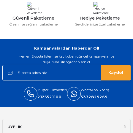
Gönder
Güvenli Paketleme
Hediye Paketleme
Özenli ve sağlam paketleme
Sevdiklerinize özel paketleme
Kampanyalardan Haberdar Ol!
Hemen E-posta listemize kayıt ol, en güncel kampanyalar ve
duyuruları ilk öğrenen sen ol.
Kaydol
Müşteri Hizmetleri
WhatsApp Sipariş
2125521100
5332829269
ÜYELİK