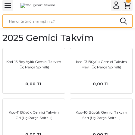
Geri Dön
Geri Dön
Geri Dön
Geri Dön
Geri Dön
Geri Dön
Geri Dön
eri
ı
nleri
 Ürünleri
ar
2025 Gemici Takvim
Baskı
si
rünler
tiye
Kod-15 Beş Aylık Gemici Takvim
Kod-13 Büyük Gemici Takvim
(Üç Parça Spiralli)
Mavi (Üç Parça Spiralli)
deleri
ler
esi
0,00 TL
0,00 TL
s Kağıdı
Kod-11 Büyük Gemici Takvim
Kod-10 Büyük Gemici Takvim
Gri (Üç Parça Spiralli)
Sarı (Üç Parça Spiralli)
 Baskı
0,00 TL
0,00 TL