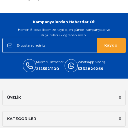
Kampanyalardan Haberdar Ol!
Hemen E-posta listemize kayıt ol, en güncel kampanyalar ve
duyuruları ilk öğrenen sen ol.
Kaydol
Müşteri Hizmetleri
WhatsApp Sipariş
2125521100
5332829269
ÜYELİK
KATEGORİLER