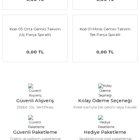
emler
Kod-05 Orta Gemici Takvim
Kod 01 Minik Gemici Takvim
(Üç Parça Spiralli)
Tek Parça Spiralli
0,00 TL
0,00 TL
Güvenli Alışveriş
Kolay Ödeme Seçeneği
256bit SSL Sertifikası
Kredi kartıyla tek çekim veya havale
Güvenli Paketleme
Hediye Paketleme
Özenli ve sağlam paketleme
Sevdiklerinize özel paketleme